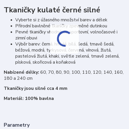
Tkaničky kulaté černé silné
Vyberte si z úžasného množství barev a délek
Přírodní bavlněné tkaničky zpevněné dutinkou
Pevné tkaničky vhodné do sportovní, volnočasové i
zimní obuvi
Výběr barev: černá, hnědá, bílá, šedá, tmavě šedá,
béžová, modrá, tyrkysová, červená, vínová, žlutá,
pastelová žlutá, khaki, světle zelená, tmavě zelená,
písková, skořicová a koňaková
Nabízené délky:
60, 70, 80, 90, 100, 110, 120, 140, 160,
180 a 240 cm
Tkaničky jsou silné cca 4 mm
Materiál: 100% bavlna
Parametry