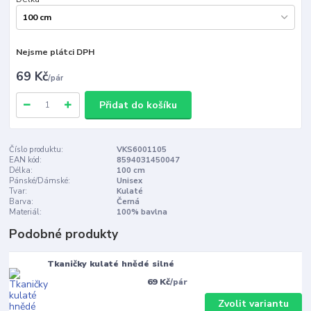
Nejsme plátci DPH
69 Kč
/
pár
Přidat do košíku
Číslo produktu:
VKS6001105
EAN kód:
8594031450047
Délka:
100 cm
Pánské/Dámské:
Unisex
Tvar:
Kulaté
Barva:
Černá
Materiál:
100% bavlna
Podobné produkty
Tkaničky kulaté hnědé silné
69 Kč
/
pár
Zvolit variantu