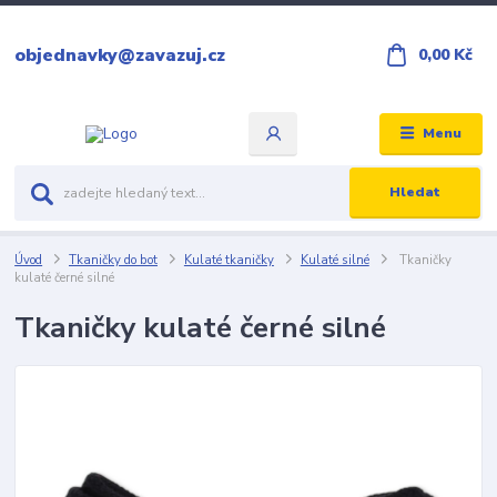
objednavky@zavazuj.cz
0,00 Kč
Menu
Hledat
Úvod
Tkaničky do bot
Kulaté tkaničky
Kulaté silné
Tkaničky
kulaté černé silné
Tkaničky kulaté černé silné