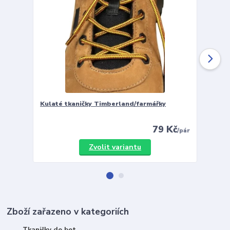
Kulaté tkaničky Timberland/farmářky
Vložky 
79 Kč
/
pár
Zvolit variantu
Zboží zařazeno v kategoriích
Tkaničky do bot