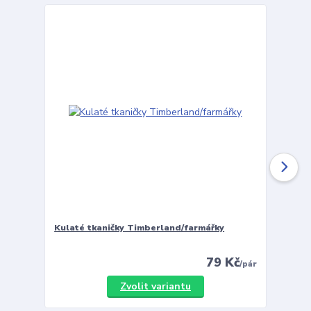
Kulaté tkaničky Timberland/farmářky
Vložky 
79 Kč
/
pár
Zvolit variantu