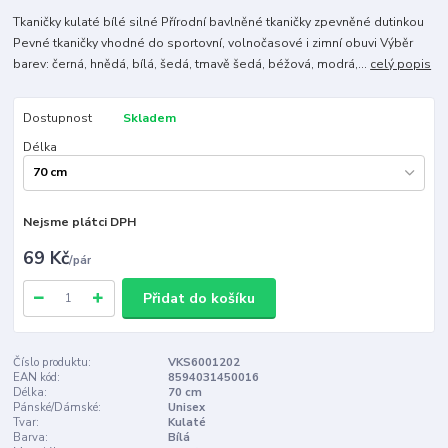
Tkaničky kulaté bílé silné Přírodní bavlněné tkaničky zpevněné dutinkou
Pevné tkaničky vhodné do sportovní, volnočasové i zimní obuvi Výběr
barev: černá, hnědá, bílá, šedá, tmavě šedá, béžová, modrá,...
celý popis
Dostupnost
Skladem
Délka
Nejsme plátci DPH
69 Kč
/
pár
Přidat do košíku
Číslo produktu:
VKS6001202
EAN kód:
8594031450016
Délka:
70 cm
Pánské/Dámské:
Unisex
Tvar:
Kulaté
Barva:
Bílá