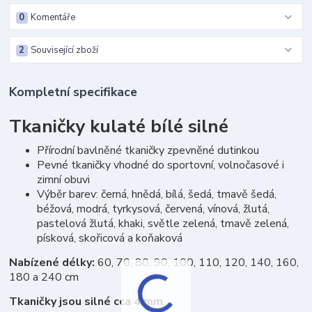
0
Komentáře
2
Související zboží
Kompletní specifikace
Tkaničky kulaté bílé silné
Přírodní bavlněné tkaničky zpevněné dutinkou
Pevné tkaničky vhodné do sportovní, volnočasové i
zimní obuvi
Výběr barev: černá, hnědá, bílá, šedá, tmavě šedá,
béžová, modrá, tyrkysová, červená, vínová, žlutá,
pastelová žlutá, khaki, světle zelená, tmavě zelená,
písková, skořicová a koňaková
Nabízené délky:
60, 70, 80, 90, 100, 110, 120, 140, 160,
180 a 240 cm
Tkaničky jsou silné cca 4 mm