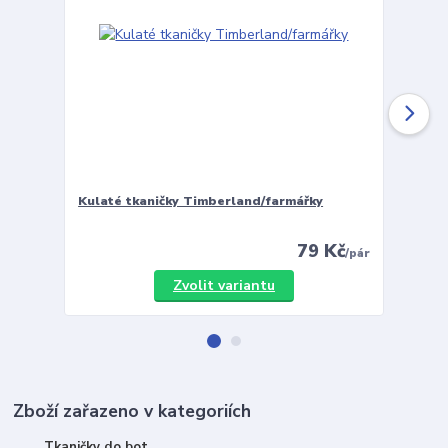
Kulaté tkaničky Timberland/farmářky
Vložky 
79 Kč
/
pár
Zvolit variantu
Zboží zařazeno v kategoriích
Tkaničky do bot