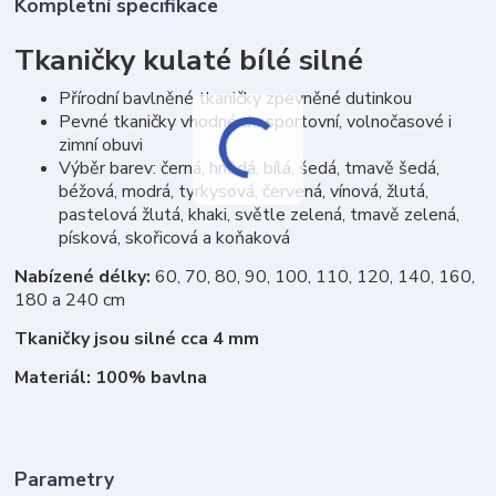
Kompletní specifikace
Tkaničky kulaté bílé silné
Přírodní bavlněné tkaničky zpevněné dutinkou
Pevné tkaničky vhodné do sportovní, volnočasové i
zimní obuvi
Výběr barev: černá, hnědá, bílá, šedá, tmavě šedá,
béžová, modrá, tyrkysová, červená, vínová, žlutá,
pastelová žlutá, khaki, světle zelená, tmavě zelená,
písková, skořicová a koňaková
Nabízené délky:
60, 70, 80, 90, 100, 110, 120, 140, 160,
180 a 240 cm
Tkaničky jsou silné cca 4 mm
Materiál: 100% bavlna
Parametry