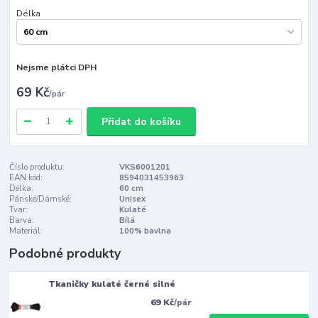
Délka
Nejsme plátci DPH
69 Kč
/
pár
Přidat do košíku
Číslo produktu:
VKS6001201
EAN kód:
8594031453963
Délka:
60 cm
Pánské/Dámské:
Unisex
Tvar:
Kulaté
Barva:
Bílá
Materiál:
100% bavlna
Podobné produkty
Tkaničky kulaté černé silné
69 Kč
/
pár