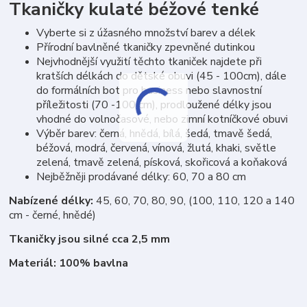
Tkaničky kulaté béžové tenké
Vyberte si z úžasného množství barev a délek
Přírodní bavlněné tkaničky zpevněné dutinkou
Nejvhodnější využití těchto tkaniček najdete při
kratších délkách do dětské obuvi (45 - 100cm), dále
do formálních bot pro business nebo slavnostní
příležitosti (70 -100 cm), prodloužené délky jsou
vhodné do volnočasové, nebo zimní kotníčkové obuvi
Výběr barev: černá, hnědá, bílá, šedá, tmavě šedá,
béžová, modrá, červená, vínová, žlutá, khaki, světle
zelená, tmavě zelená, písková, skořicová a koňaková
Nejběžněji prodávané délky: 60, 70 a 80 cm
Nabízené délky:
45, 60, 70, 80, 90, (100, 110, 120 a 140
cm - černé, hnědé)
Tkaničky jsou silné cca 2,5 mm
Materiál: 100% bavlna