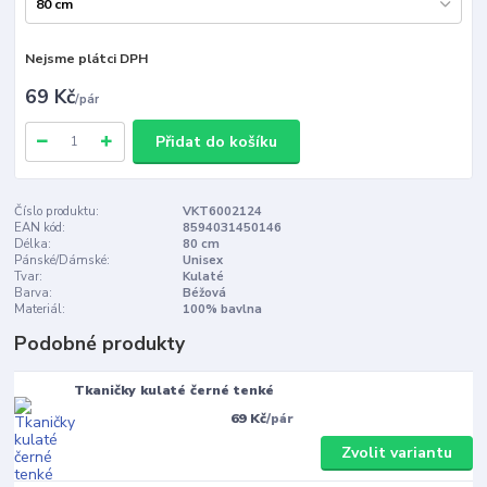
Nejsme plátci DPH
69 Kč
/
pár
Přidat do košíku
Číslo produktu:
VKT6002124
EAN kód:
8594031450146
Délka:
80 cm
Pánské/Dámské:
Unisex
Tvar:
Kulaté
Barva:
Béžová
Materiál:
100% bavlna
Podobné produkty
Tkaničky kulaté černé tenké
69 Kč
/
pár
Zvolit variantu