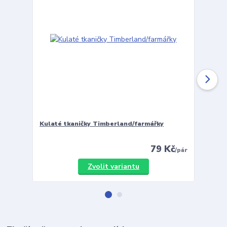
Kulaté tkaničky Timberland/farmářky
Vložky 
79 Kč
/
pár
Zvolit variantu