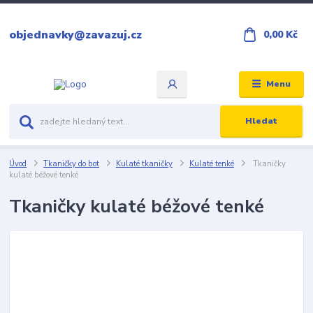
objednavky@zavazuj.cz
0,00 Kč
Menu
Hledat
Úvod
Tkaničky do bot
Kulaté tkaničky
Kulaté tenké
Tkaničky
kulaté béžové tenké
Tkaničky kulaté béžové tenké