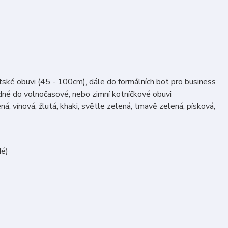
ětské obuvi (45 - 100cm), dále do formálních bot pro business
odné do volnočasové, nebo zimní kotníčkové obuvi
á, vínová, žlutá, khaki, světle zelená, tmavě zelená, písková,
dé)