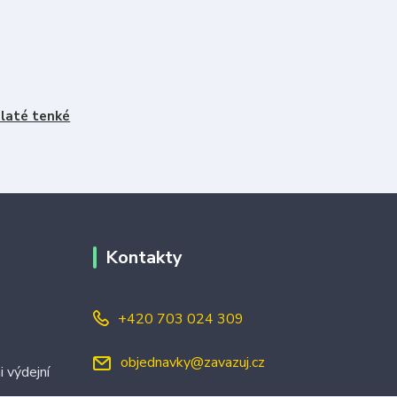
laté tenké
Kontakty
+420 703 024 309
objednavky@zavazuj.cz
i výdejní