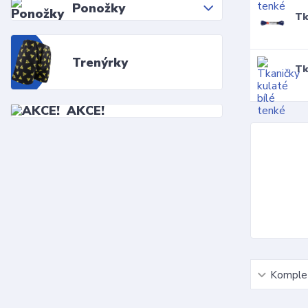
Ponožky
Tk
Trenýrky
Tk
AKCE!
Komplet