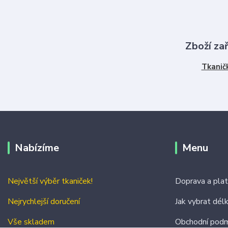
Zboží za
Tkanič
Nabízíme
Menu
Největší výběr tkaniček!
Doprava a pla
Nejrychlejší doručení
Jak vybrat dél
Vše skladem
Obchodní podm