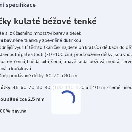
í specifikace
čky kulaté béžové tenké
e si z úžasného množství barev a délek
ní bavlněné tkaničky zpevněné dutinkou
dnější využití těchto tkaniček najdete při kratších délkách do d
lavnostní příležitosti (70 -100 cm), prodloužené délky jsou vh
barev: černá, hnědá, bílá, šedá, tmavě šedá, béžová, modrá, červen
cová a koňaková
něji prodávané délky: 60, 70 a 80 cm
élky:
45, 60, 70, 80, 90, (100, 110, 120 a 140 cm - černé, hně
sou silné cca 2,5 mm
100% bavlna