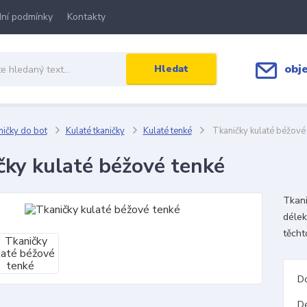
ní podmínky
Kontakty
obj
Hledat
ičky do bot
Kulaté tkaničky
Kulaté tenké
Tkaničky kulaté béžové
čky kulaté béžové tenké
Tkani
délek
těcht
D
D