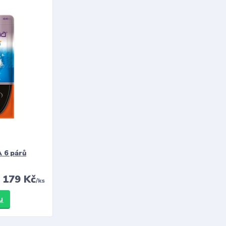
 6 párů
179 Kč
/
ks
u