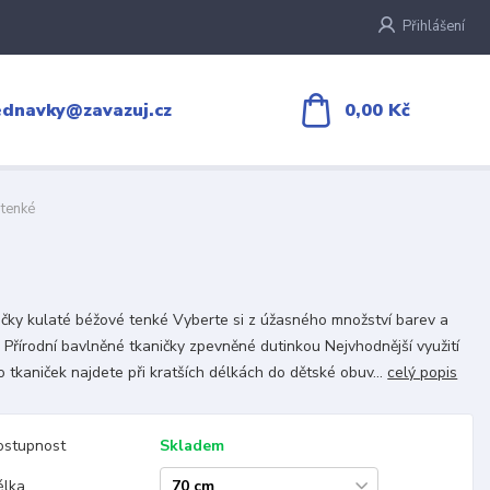
Přihlášení
0,00 Kč
ednavky@zavazuj.cz
 tenké
čky kulaté béžové tenké Vyberte si z úžasného množství barev a
 Přírodní bavlněné tkaničky zpevněné dutinkou Nejvhodnější využití
o tkaniček najdete při kratších délkách do dětské obuv...
celý popis
ostupnost
Skladem
élka