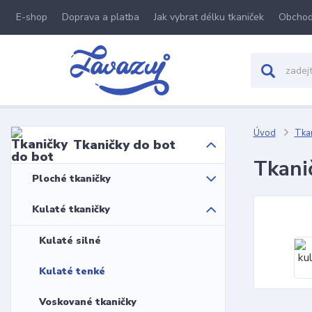
E-shop
Doprava a platba
Jak vybrat délku tkaniček
Obchod
Úvod
Tkan
Tkaničky do bot
Tkani
Ploché tkaničky
Kulaté tkaničky
Kulaté silné
Kulaté tenké
Voskované tkaničky