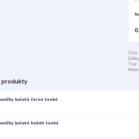
N
6
Číslo
Délka
Tvar:
Materi
 produkty
aničky kulaté černé tenké
aničky kulaté hnědé tenké