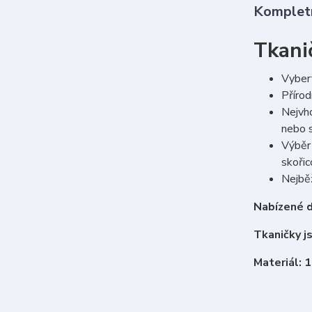
Kompletn
Tkani
Vybert
Přírod
Nejvho
nebo s
Výběr 
skoři
Nejběž
Nabízené d
Tkaničky j
Materiál: 