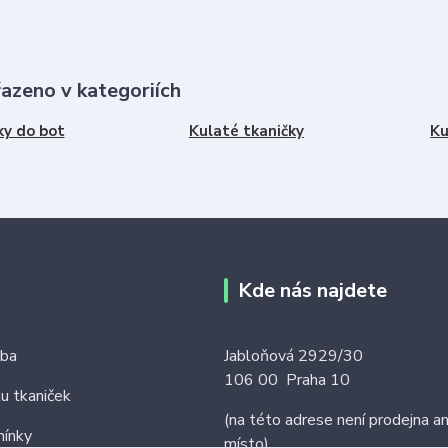
řazeno v kategoriích
ky do bot
Kulaté tkaničky
Ku
Kde nás najdete
tba
Jabloňová 2929/30
106 00 Praha 10
ku tkaniček
(na této adrese není prodejna an
ínky
místo)