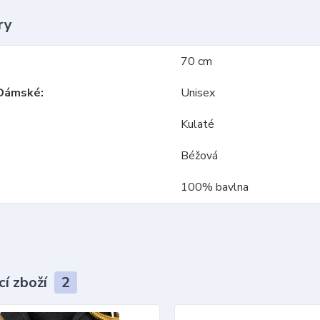
ry
70 cm
Dámské
Unisex
Kulaté
Béžová
100% bavlna
cí zboží
2