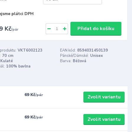
ejsme plátci DPH
9 Kč
Přidat do košíku
/
pár
 produktu:
VKT6002123
EAN kód:
8594031450139
:
70 cm
Pánské/Dámské:
Unisex
Kulaté
Barva:
Béžová
ál:
100% bavlna
69 Kč
/
pár
Zvolit variantu
69 Kč
/
pár
Zvolit variantu