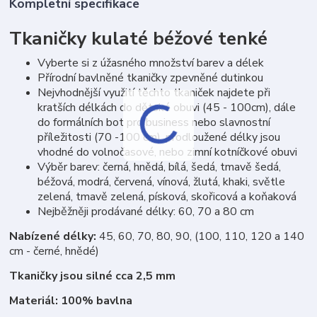
Kompletní specifikace
Tkaničky kulaté béžové tenké
Vyberte si z úžasného množství barev a délek
Přírodní bavlněné tkaničky zpevněné dutinkou
Nejvhodnější využití těchto tkaniček najdete při
kratších délkách do dětské obuvi (45 - 100cm), dále
do formálních bot pro business nebo slavnostní
příležitosti (70 -100 cm), prodloužené délky jsou
vhodné do volnočasové, nebo zimní kotníčkové obuvi
Výběr barev: černá, hnědá, bílá, šedá, tmavě šedá,
béžová, modrá, červená, vínová, žlutá, khaki, světle
zelená, tmavě zelená, písková, skořicová a koňaková
Nejběžněji prodávané délky: 60, 70 a 80 cm
Nabízené délky:
45, 60, 70, 80, 90, (100, 110, 120 a 140
cm - černé, hnědé)
Tkaničky jsou silné cca 2,5 mm
Materiál: 100% bavlna