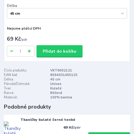
Délka
Nejsme plátci DPH
69 Kč
/
pár
Přidat do košíku
Číslo produktu:
VKT6002121
EAN kód:
8594031455115
Délka:
45 cm
Pánské/Dámské:
Unisex
Tvar:
Kulaté
Barva:
Béžová
Materiál:
100% bavlna
Podobné produkty
Tkaničky kulaté černé tenké
69 Kč
/
pár