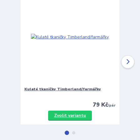
Kulaté tkaničky Timberland/farmářky
Vložky 
79 Kč
/
pár
Zvolit variantu