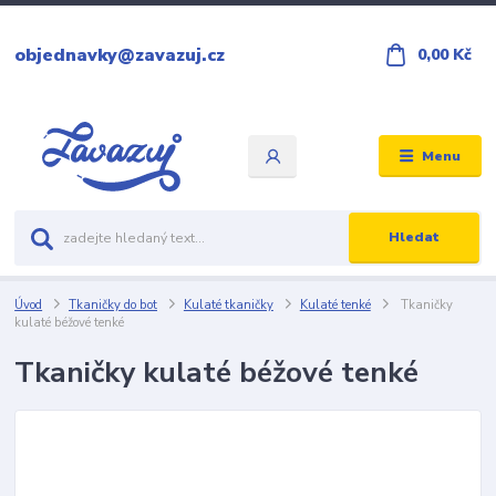
objednavky@zavazuj.cz
0,00 Kč
Menu
Hledat
Úvod
Tkaničky do bot
Kulaté tkaničky
Kulaté tenké
Tkaničky
kulaté béžové tenké
Tkaničky kulaté béžové tenké