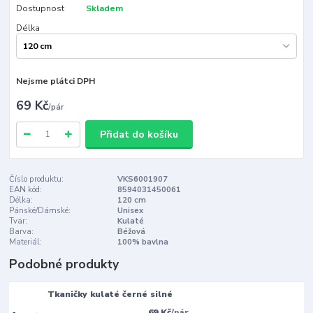
Dostupnost
Skladem
Délka
Nejsme plátci DPH
69 Kč
/
pár
Přidat do košíku
Číslo produktu:
VKS6001907
EAN kód:
8594031450061
Délka:
120 cm
Pánské/Dámské:
Unisex
Tvar:
Kulaté
Barva:
Béžová
Materiál:
100% bavlna
Podobné produkty
Tkaničky kulaté černé silné
69 Kč
/
pár