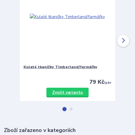
Kulaté tkaničky Timberland/farmářky
Vložky 
79 Kč
/
pár
Zvolit variantu
Zboží zařazeno v kategoriích