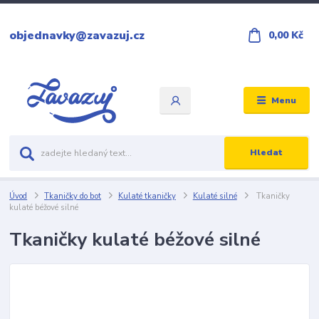
objednavky@zavazuj.cz
0,00 Kč
Menu
Hledat
Úvod
Tkaničky do bot
Kulaté tkaničky
Kulaté silné
Tkaničky
kulaté béžové silné
Tkaničky kulaté béžové silné