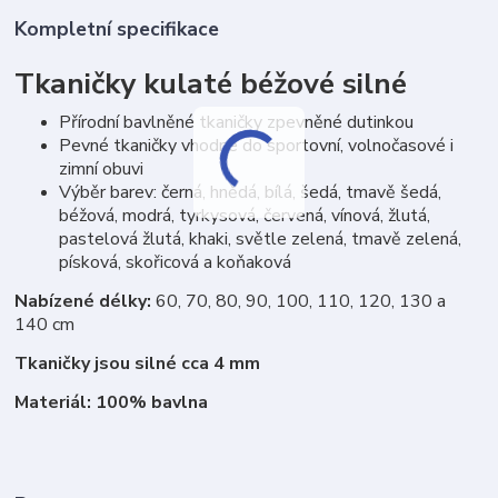
Kompletní specifikace
Tkaničky kulaté béžové silné
Přírodní bavlněné tkaničky zpevněné dutinkou
Pevné tkaničky vhodné do sportovní, volnočasové i
zimní obuvi
Výběr barev: černá, hnědá, bílá, šedá, tmavě šedá,
béžová, modrá, tyrkysová, červená, vínová, žlutá,
pastelová žlutá, khaki, světle zelená, tmavě zelená,
písková, skořicová a koňaková
Nabízené délky:
60, 70, 80, 90, 100, 110, 120, 130 a
140 cm
Tkaničky jsou silné cca 4 mm
Materiál: 100% bavlna