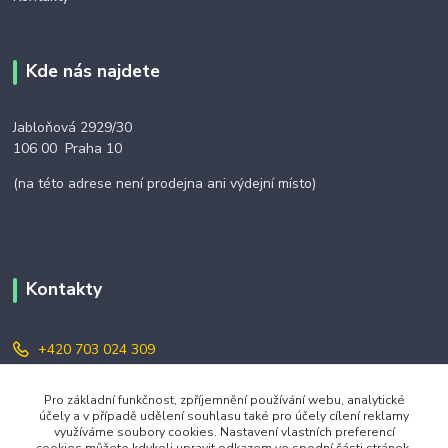
Kde nás najdete
Jabloňová 2929/30
106 00 Praha 10
(na této adrese není prodejna ani výdejní místo)
Kontakty
+420 703 024 309
objednavky@zavazuj.cz
Pro základní funkčnost, zpříjemnění používání webu, analytické
účely a v případě udělení souhlasu také pro účely cílení reklamy
využíváme soubory cookies. Nastavení vlastních preferencí
cookies můžete kdykoli upravit odkazem ve spodní části stránek.