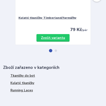
Kulaté tkaničky Timberland/farmářky
Vložky 
79 Kč
/
pár
Zvolit variantu
Zboží zařazeno v kategoriích
Tkaničky do bot
Kulaté tkaničky
Running Laces