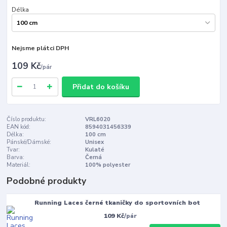
Délka
Nejsme plátci DPH
109 Kč
/
pár
Přidat do košíku
Číslo produktu:
VRL6020
EAN kód:
8594031456339
Délka:
100 cm
Pánské/Dámské:
Unisex
Tvar:
Kulaté
Barva:
Černá
Materiál:
100% polyester
Podobné produkty
Running Laces černé tkaničky do sportovních bot
109 Kč
/
pár