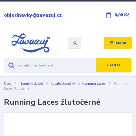
objednavky@zavazuj.cz
0,00 Kč
Menu
Hledat
Úvod
Tkaničky do bot
Kulaté tkaničky
Running Laces
Running
Laces žlutočerné
Running Laces žlutočerné