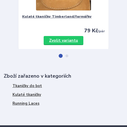
Kulaté tkaničky Timberland/farmářky
Vložky 
79 Kč
/
pár
Zvolit variantu
Zboží zařazeno v kategoriích
Tkaničky do bot
Kulaté tkaničky
Running Laces