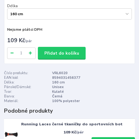
Délka
Nejsme plátci DPH
109 Kč
/
pár
Přidat do košíku
Číslo produktu:
VRL6020
EAN kód:
8594031456377
Délka:
160 cm
Pánské/Dámské:
Unisex
Tvar:
Kulaté
Barva:
Černá
Materiál:
100% polyester
Podobné produkty
Running Laces černé tkaničky do sportovních bot
109 Kč
/
pár