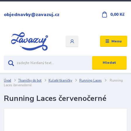
objednavky@zavazuj.cz
0,00 Kč
Menu
Hledat
Úvod
Tkaničky do bot
Kulaté tkaničky
Running Laces
Running
Laces červenočerné
Running Laces červenočerné