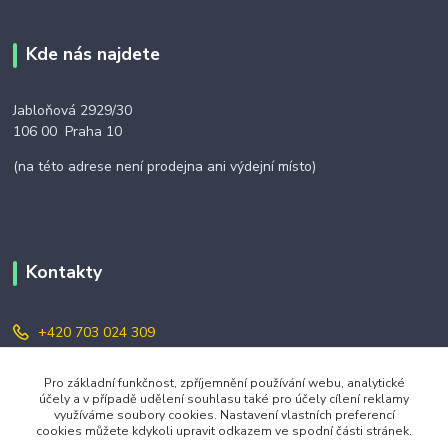
Kde nás najdete
Jabloňová 2929/30
106 00 Praha 10
(na této adrese není prodejna ani výdejní místo)
Kontakty
+420 703 024 309
objednavky@zavazuj.cz
Pro základní funkčnost, zpříjemnění používání webu, analytické
účely a v případě udělení souhlasu také pro účely cílení reklamy
využíváme soubory cookies. Nastavení vlastních preferencí
cookies můžete kdykoli upravit odkazem ve spodní části stránek.