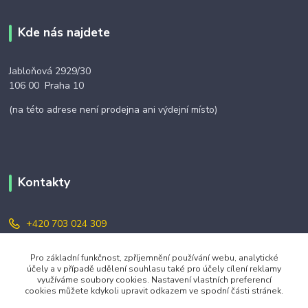
Kde nás najdete
Jabloňová 2929/30
106 00 Praha 10
(na této adrese není prodejna ani výdejní místo)
Kontakty
+420 703 024 309
objednavky@zavazuj.cz
Pro základní funkčnost, zpříjemnění používání webu, analytické
účely a v případě udělení souhlasu také pro účely cílení reklamy
využíváme soubory cookies. Nastavení vlastních preferencí
cookies můžete kdykoli upravit odkazem ve spodní části stránek.