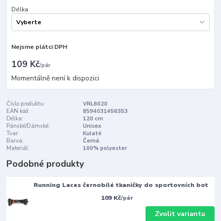
Délka
Nejsme plátci DPH
109 Kč
/
pár
Momentálně není k dispozici
Číslo produktu:
VRL6020
EAN kód:
8594031456353
Délka:
120 cm
Pánské/Dámské:
Unisex
Tvar:
Kulaté
Barva:
Černá
Materiál:
100% polyester
Podobné produkty
Running Laces černobílé tkaničky do sportovních bot
109 Kč
/
pár
Zvolit variantu