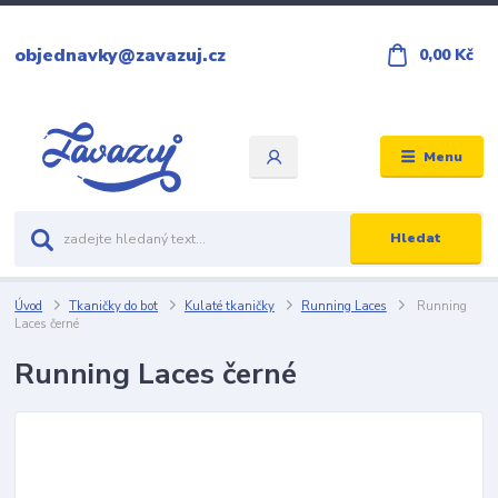
objednavky@zavazuj.cz
0,00 Kč
Menu
Hledat
Úvod
Tkaničky do bot
Kulaté tkaničky
Running Laces
Running
Laces černé
Running Laces černé