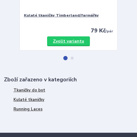
Kulaté tkaničky Timberland/farmářky
Vložky 
79 Kč
/
pár
Zvolit variantu
Zboží zařazeno v kategoriích
Tkaničky do bot
Kulaté tkaničky
Running Laces