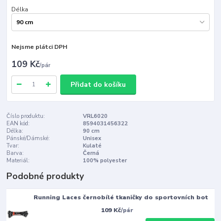
Délka
Nejsme plátci DPH
109 Kč
/
pár
Přidat do košíku
Číslo produktu:
VRL6020
EAN kód:
8594031456322
Délka:
90 cm
Pánské/Dámské:
Unisex
Tvar:
Kulaté
Barva:
Černá
Materiál:
100% polyester
Podobné produkty
Running Laces černobílé tkaničky do sportovních bot
109 Kč
/
pár