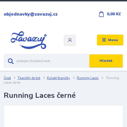
objednavky@zavazuj.cz
0,00 Kč
Menu
Hledat
Úvod
Tkaničky do bot
Kulaté tkaničky
Running Laces
Running
Laces černé
Running Laces černé