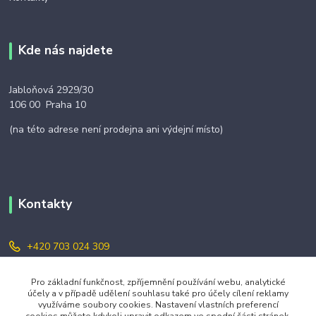
Kde nás najdete
Jabloňová 2929/30
106 00 Praha 10
(na této adrese není prodejna ani výdejní místo)
Kontakty
+420 703 024 309
objednavky@zavazuj.cz
Pro základní funkčnost, zpříjemnění používání webu, analytické
účely a v případě udělení souhlasu také pro účely cílení reklamy
využíváme soubory cookies. Nastavení vlastních preferencí
cookies můžete kdykoli upravit odkazem ve spodní části stránek.