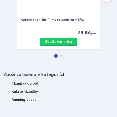
Kulaté tkaničky Timberland/farmářky
Vložky 
79 Kč
/
pár
Zvolit variantu
Zboží zařazeno v kategoriích
Tkaničky do bot
Kulaté tkaničky
Running Laces