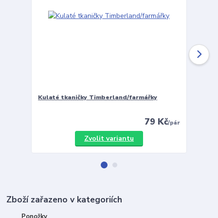
Kulaté tkaničky Timberland/farmářky
Vložky 
79 Kč
/
pár
Zvolit variantu
Zboží zařazeno v kategoriích
Ponožky