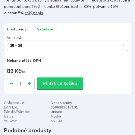
Trendy ponožky z bavlny s elastanem Volný lem, nedělá otlaky Kvalitní a
pohodlné ponožky Zn. Lonka Složení: bavlna 80%, polyamid 15%,
elastan 5%
celý popis
Dostupnost
Skladem
Velikost
Nejsme plátci DPH
89 Kč
/
ks
Přidat do košíku
Číslo produktu:
Dedon pruhy
EAN kód:
8596281017131
Pánské/Dámské:
Unisex
Barva:
Modrá
Velikost:
35 - 38
Podobné produkty