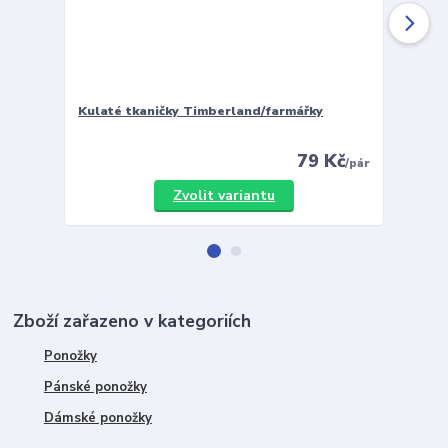
Kulaté tkaničky Timberland/farmářky
Vložky 
79 Kč
/
pár
Zvolit variantu
Zboží zařazeno v kategoriích
Ponožky
Pánské ponožky
Dámské ponožky