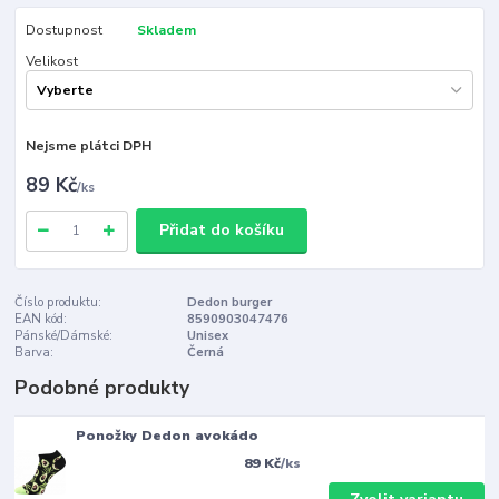
Dostupnost
Skladem
Velikost
Nejsme plátci DPH
89 Kč
/
ks
Přidat do košíku
Číslo produktu:
Dedon burger
EAN kód:
8590903047476
Pánské/Dámské:
Unisex
Barva:
Černá
Podobné produkty
Ponožky Dedon avokádo
89 Kč
/
ks