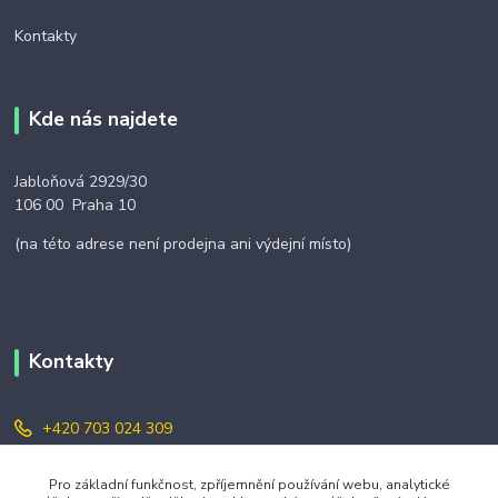
Kontakty
Kde nás najdete
Jabloňová 2929/30
106 00 Praha 10
(na této adrese není prodejna ani výdejní místo)
Kontakty
+420 703 024 309
objednavky@zavazuj.cz
Pro základní funkčnost, zpříjemnění používání webu, analytické