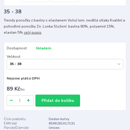
35 - 38
Trendy ponožky z bavlny s elastanem Volný lem, nedělá otlaky Kvalitní a
pohodlné ponožky Zn. Lonka Složení: bavlna 80%, polyamid 15%,
elastan 5%
celý popis
Dostupnost
Skladem
Velikost
Nejsme plátci DPH
89 Kč
/
ks
Přidat do košíku
Číslo produktu:
Dedon kotvy
EAN kód:
8596281017131
Pánské/Dámské:
Unisex