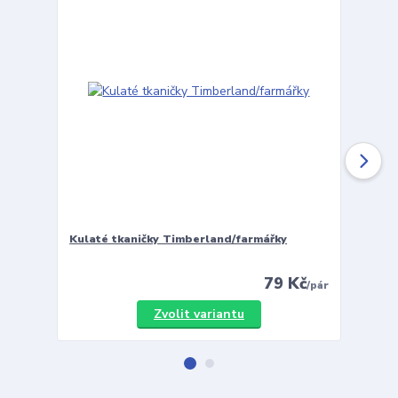
Kulaté tkaničky Timberland/farmářky
Vložky 
79 Kč
/
pár
Zvolit variantu