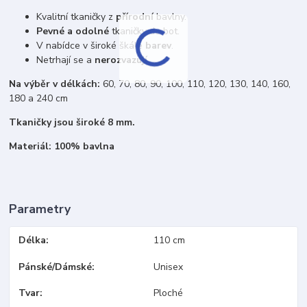
Kvalitní tkaničky z
přírodní
bavlny.
Pevné a odolné
tkaničky do bot.
V nabídce v široké škále
barev
.
Netrhají se a
nerozvazují
.
Na výběr v délkách:
60, 70, 80, 90, 100, 110, 120, 130, 140, 160,
180 a 240 cm
Tkaničky jsou široké 8 mm.
Materiál: 100% bavlna
Parametry
Délka
110 cm
Pánské/Dámské
Unisex
Tvar
Ploché