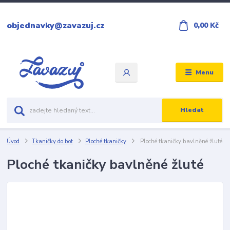
objednavky@zavazuj.cz
0,00 Kč
Menu
Hledat
Úvod
Tkaničky do bot
Ploché tkaničky
Ploché tkaničky bavlněné žluté
Ploché tkaničky bavlněné žluté