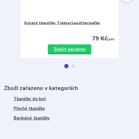
Kulaté tkaničky Timberland/farmářky
Vložky 
79 Kč
/
pár
Zvolit variantu
Zboží zařazeno v kategoriích
Tkaničky do bot
Ploché tkaničky
Bavlněné tkaničky