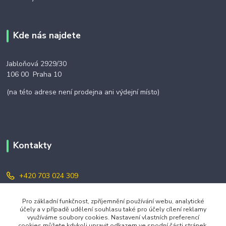
Kde nás najdete
Jabloňová 2929/30
106 00 Praha 10
(na této adrese není prodejna ani výdejní místo)
Kontakty
+420 703 024 309
objednavky@zavazuj.cz
Pro základní funkčnost, zpříjemnění používání webu, analytické
účely a v případě udělení souhlasu také pro účely cílení reklamy
využíváme soubory cookies. Nastavení vlastních preferencí
cookies můžete kdykoli upravit odkazem ve spodní části stránek.