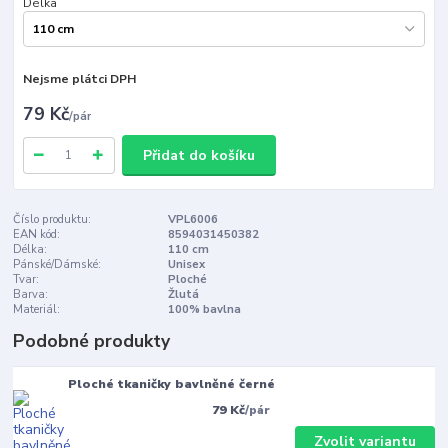
Délka
Nejsme plátci DPH
79 Kč
/
pár
Přidat do košíku
Číslo produktu:
VPL6006
EAN kód:
8594031450382
Délka:
110 cm
Pánské/Dámské:
Unisex
Tvar:
Ploché
Barva:
Žlutá
Materiál:
100% bavlna
Podobné produkty
Ploché tkaničky bavlněné černé
79 Kč
/
pár
Zvolit variantu