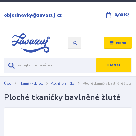
objednavky@zavazuj.cz
0,00 Kč
Menu
Hledat
Úvod
Tkaničky do bot
Ploché tkaničky
Ploché tkaničky bavlněné žluté
Ploché tkaničky bavlněné žluté