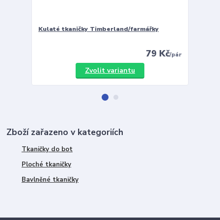
Kulaté tkaničky Timberland/farmářky
Vložky 
79 Kč
/
pár
Zvolit variantu
Zboží zařazeno v kategoriích
Tkaničky do bot
Ploché tkaničky
Bavlněné tkaničky