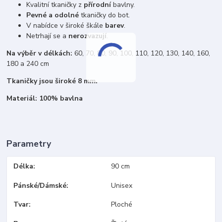
Kvalitní tkaničky z
přírodní
bavlny.
Pevné a odolné
tkaničky do bot.
V nabídce v široké škále
barev
.
Netrhají se a
nerozvazují
.
Na výběr v délkách:
60, 70, 80, 90, 100, 110, 120, 130, 140, 160,
180 a 240 cm
Tkaničky jsou široké 8 mm.
Materiál: 100% bavlna
Parametry
Délka
90 cm
Pánské/Dámské
Unisex
Tvar
Ploché