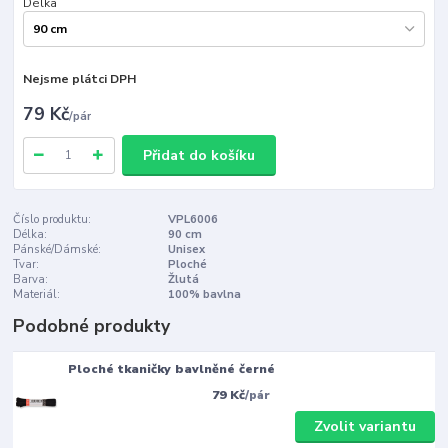
Délka
Nejsme plátci DPH
79 Kč
/
pár
Přidat do košíku
Číslo produktu:
VPL6006
Délka:
90 cm
Pánské/Dámské:
Unisex
Tvar:
Ploché
Barva:
Žlutá
Materiál:
100% bavlna
Podobné produkty
Ploché tkaničky bavlněné černé
79 Kč
/
pár
Zvolit variantu