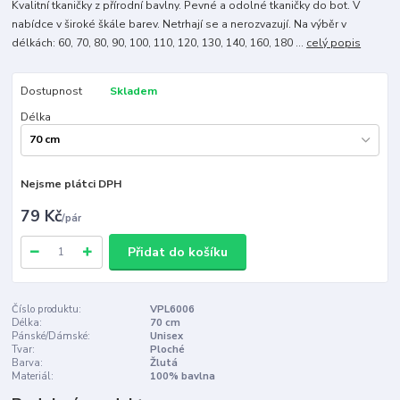
Kvalitní tkaničky z přírodní bavlny. Pevné a odolné tkaničky do bot. V
nabídce v široké škále barev. Netrhají se a nerozvazují. Na výběr v
délkách: 60, 70, 80, 90, 100, 110, 120, 130, 140, 160, 180 ...
celý popis
Dostupnost
Skladem
Délka
Nejsme plátci DPH
79 Kč
/
pár
Přidat do košíku
Číslo produktu:
VPL6006
Délka:
70 cm
Pánské/Dámské:
Unisex
Tvar:
Ploché
Barva:
Žlutá
Materiál:
100% bavlna