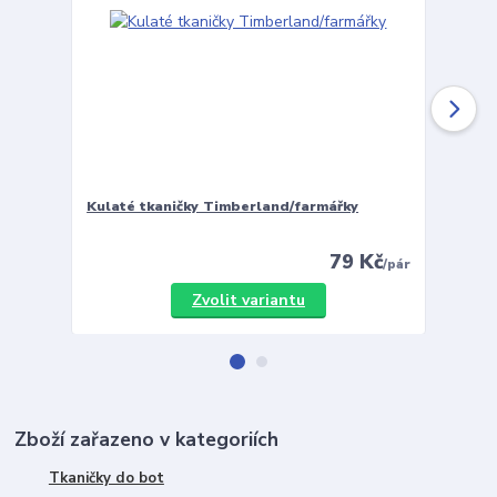
Kulaté tkaničky Timberland/farmářky
Vložky 
79 Kč
/
pár
Zvolit variantu
Zboží zařazeno v kategoriích
Tkaničky do bot