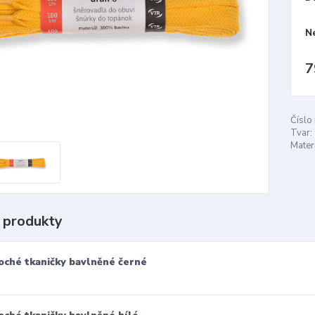
N
7
Číslo
Tvar:
Materi
 produkty
oché tkaničky bavlněné černé