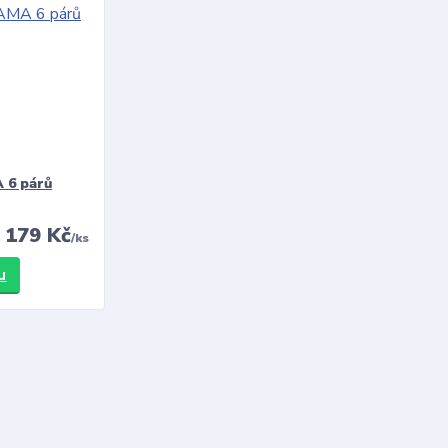
 6 párů
179 Kč
/
ks
u