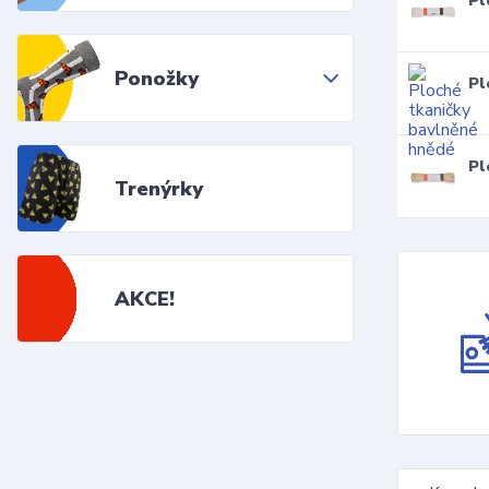
Pl
Ponožky
Pl
Pl
Trenýrky
AKCE!