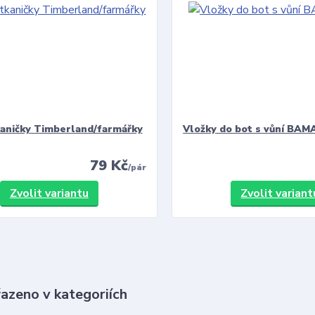
kaničky Timberland/farmářky
Vložky do bot s vůní BAMA
79 Kč
/
pár
Zvolit variantu
Zvolit variant
řazeno v kategoriích