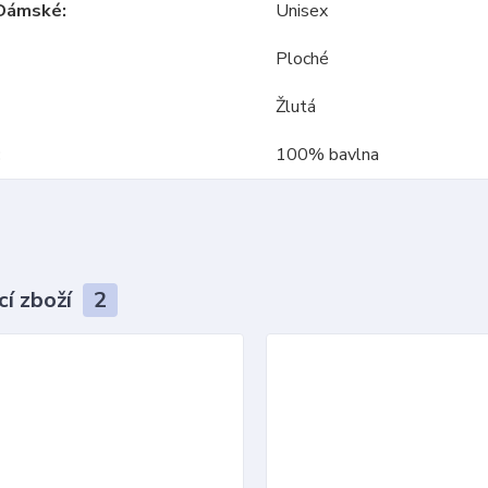
Dámské
Unisex
Ploché
Žlutá
100% bavlna
cí zboží
2