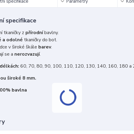
ní specifikace
Parametry
Kom
í specifikace
ní tkaničky z
přírodní
bavlny.
 a odolné
tkaničky do bot.
dce v široké škále
barev
.
jí se a
nerozvazují
.
 délkách:
60, 70, 80, 90, 100, 110, 120, 130, 140, 160, 180 a
sou široké 8 mm.
100% bavlna
ry