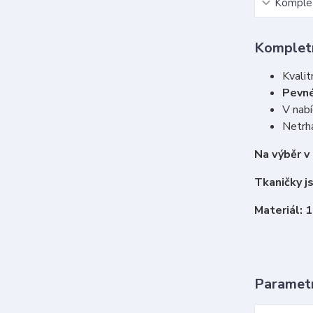
Komplet
Kompletn
Kvalit
Pevné
V nabí
Netrha
Na výběr v
Tkaničky j
Materiál: 
Paramet