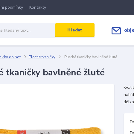
ní podmínky
Kontakty
obj
Hledat
ičky do bot
Ploché tkaničky
Ploché tkaničky bavlněné žluté
é tkaničky bavlněné žluté
Kvali
nabíd
délká
D
D