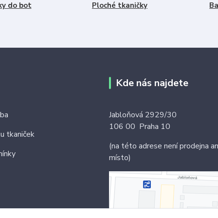
ky do bot
Ploché tkaničky
Ba
Kde nás najdete
tba
Jabloňová 2929/30
106 00 Praha 10
ku tkaniček
(na této adrese není prodejna an
ínky
místo)