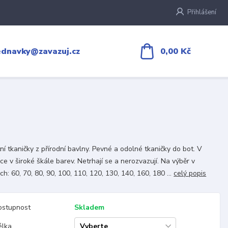
Přihlášení
0,00 Kč
ednavky@zavazuj.cz
tní tkaničky z přírodní bavlny. Pevné a odolné tkaničky do bot. V
ce v široké škále barev. Netrhají se a nerozvazují. Na výběr v
ch: 60, 70, 80, 90, 100, 110, 120, 130, 140, 160, 180 ...
celý popis
ostupnost
Skladem
élka