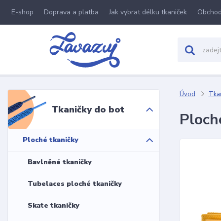
E-shop
Doprava a platba
Jak vybrat délku tkaniček
Obchod
Úvod
Tkan
Tkaničky do bot
Ploch
Ploché tkaničky
Bavlněné tkaničky
Tubelaces ploché tkaničky
Skate tkaničky