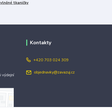
vlněné tkaničky
Kontakty
+420 703 024 309
objednavky@zavazuj.cz
i výdejní