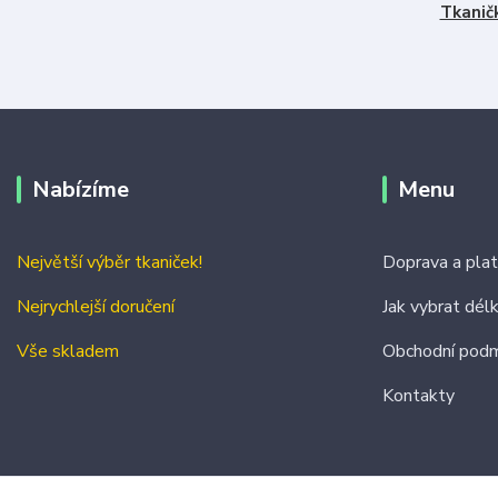
Tkanič
Nabízíme
Menu
Největší výběr tkaniček!
Doprava a pla
Nejrychlejší doručení
Jak vybrat dél
Vše skladem
Obchodní podm
Kontakty