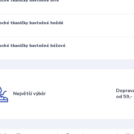
oché tkaničky bavlněné bílé
oché tkaničky bavlněné hnědé
oché tkaničky bavlněné béžové
Doprav
Největší výběr
od 59,-