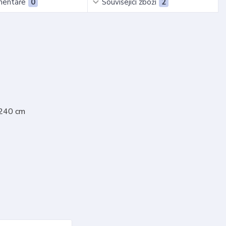
entáře
0
Související zboží
2
 240 cm