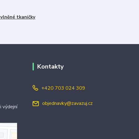
vlněné tkaničky
Kontakty
+420 703 024 309
objednavky@zavazuj.cz
i výdejní