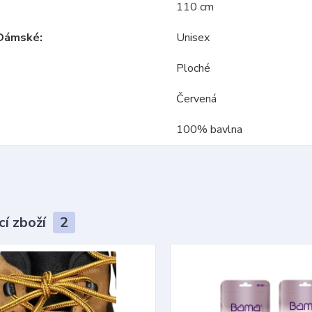
110 cm
Dámské
Unisex
Ploché
Červená
100% bavlna
cí zboží
2