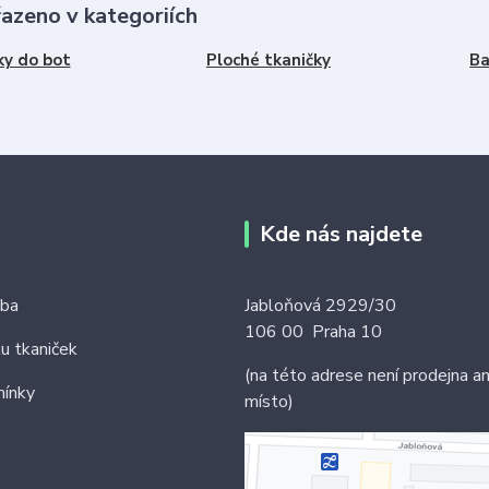
řazeno v kategoriích
ky do bot
Ploché tkaničky
Ba
Kde nás najdete
tba
Jabloňová 2929/30
106 00 Praha 10
ku tkaniček
(na této adrese není prodejna an
ínky
místo)