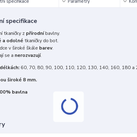
ní specifikace
Parametry
Kom
í specifikace
ní tkaničky z
přírodní
bavlny.
 a odolné
tkaničky do bot.
dce v široké škále
barev
.
jí se a
nerozvazují
.
 délkách:
60, 70, 80, 90, 100, 110, 120, 130, 140, 160, 180 a
sou široké 8 mm.
100% bavlna
ry