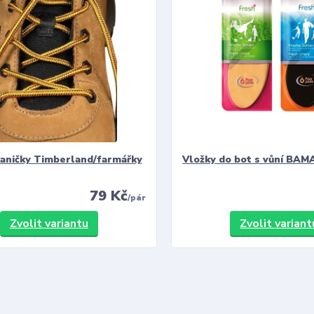
kaničky Timberland/farmářky
Vložky do bot s vůní BAMA
79 Kč
/
pár
Zvolit variantu
Zvolit variant