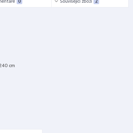
entáře
0
Související zboží
2
 240 cm