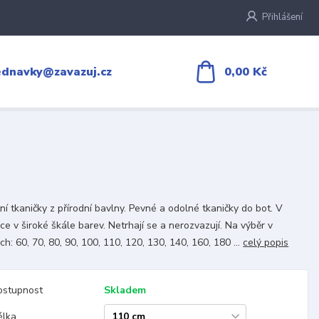
Přihlášení
0,00 Kč
ednavky@zavazuj.cz
tní tkaničky z přírodní bavlny. Pevné a odolné tkaničky do bot. V
ce v široké škále barev. Netrhají se a nerozvazují. Na výběr v
ch: 60, 70, 80, 90, 100, 110, 120, 130, 140, 160, 180 ...
celý popis
ostupnost
Skladem
élka