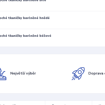
oché tkaničky bavlněné bílé
oché tkaničky bavlněné hnědé
oché tkaničky bavlněné béžové
Největší výběr
Doprava 