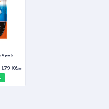
 6 párů
179 Kč
/
ks
u