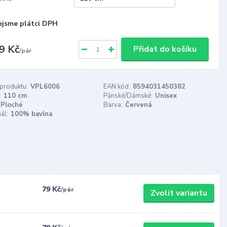
ejsme plátci DPH
9 Kč
Přidat do košíku
/
pár
 produktu:
VPL6006
EAN kód:
8594031450382
:
110 cm
Pánské/Dámské:
Unisex
Ploché
Barva:
Červená
ál:
100% bavlna
79 Kč
/
pár
Zvolit variantu