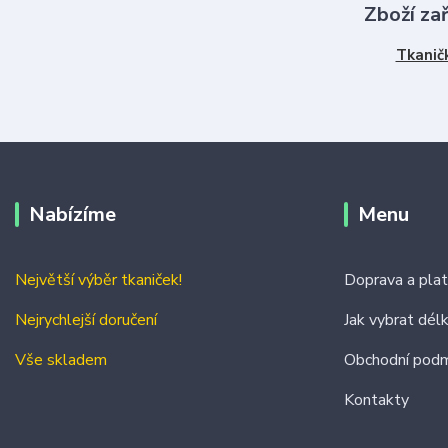
Zboží za
Tkanič
Nabízíme
Menu
Největší výběr tkaniček!
Doprava a pla
Nejrychlejší doručení
Jak vybrat dél
Vše skladem
Obchodní podm
Kontakty