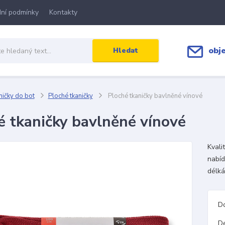
ní podmínky
Kontakty
obj
Hledat
ičky do bot
Ploché tkaničky
Ploché tkaničky bavlněné vínové
é tkaničky bavlněné vínové
Kvali
nabíd
délká
D
D