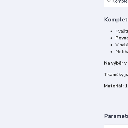
Komplet
Kompletn
Kvalit
Pevné
V nabí
Netrha
Na výběr v
Tkaničky j
Materiál: 
Paramet