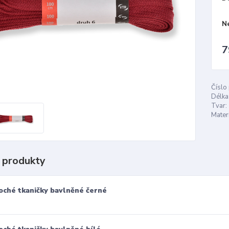
N
7
Číslo
Délka
Tvar:
Materi
 produkty
oché tkaničky bavlněné černé