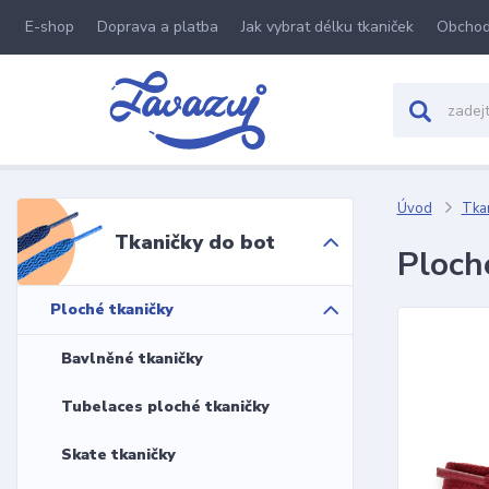
E-shop
Doprava a platba
Jak vybrat délku tkaniček
Obchod
Úvod
Tkan
Tkaničky do bot
Ploch
Ploché tkaničky
Bavlněné tkaničky
Tubelaces ploché tkaničky
Skate tkaničky