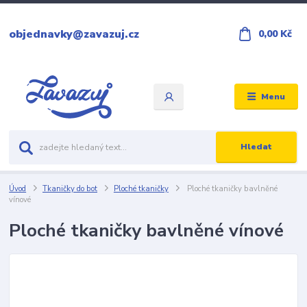
objednavky@zavazuj.cz
0,00 Kč
Menu
Hledat
Úvod
Tkaničky do bot
Ploché tkaničky
Ploché tkaničky bavlněné
vínové
Ploché tkaničky bavlněné vínové