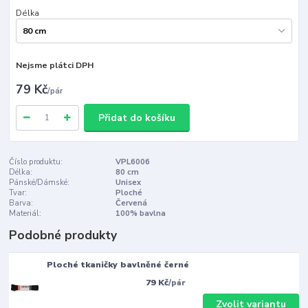
Délka
Nejsme plátci DPH
79 Kč
/
pár
Přidat do košíku
Číslo produktu:
VPL6006
Délka:
80 cm
Pánské/Dámské:
Unisex
Tvar:
Ploché
Barva:
Červená
Materiál:
100% bavlna
Podobné produkty
Ploché tkaničky bavlněné černé
79 Kč
/
pár
Zvolit variantu