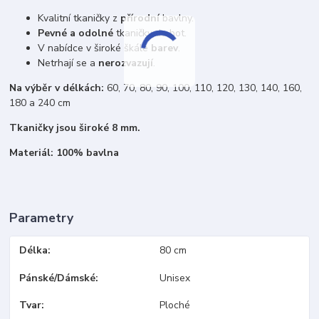
Kvalitní tkaničky z
přírodní
bavlny.
Pevné a odolné
tkaničky do bot.
V nabídce v široké škále
barev
.
Netrhají se a
nerozvazují
.
Na výběr v délkách:
60, 70, 80, 90, 100, 110, 120, 130, 140, 160,
180 a 240 cm
Tkaničky jsou široké 8 mm.
Materiál: 100% bavlna
Parametry
Délka
80 cm
Pánské/Dámské
Unisex
Tvar
Ploché