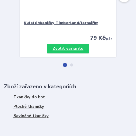
Kulaté tkaničky Timberland/farmářky
Vložky 
79 Kč
/
pár
Zvolit variantu
Zboží zařazeno v kategoriích
Tkaničky do bot
Ploché tkaničky
Bavlněné tkaničky