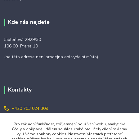
Kde nás najdete
Jabloňová 2929/30
106 00 Praha 10
(na této adrese není prodejna ani výdejní místo)
Kontakty
+420 703 024 309
objednavky@zavazuj.cz
Pro základní funkčnost, zpříjemnění používání webu, analytické
účely a v případě udělení souhlasu také pro účely cílení reklamy
využíváme soubory cookies. Nastavení vlastních preferencí
cookies můžete kdykoli upravit odkazem ve spodní části stránek.