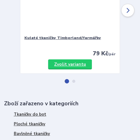
Kulaté tkaničky Timberland/farmářky
Vložky 
79 Kč
/
pár
Zvolit variantu
Zboží zařazeno v kategoriích
Tkaničky do bot
Ploché tkaničky
Bavlněné tkaničky