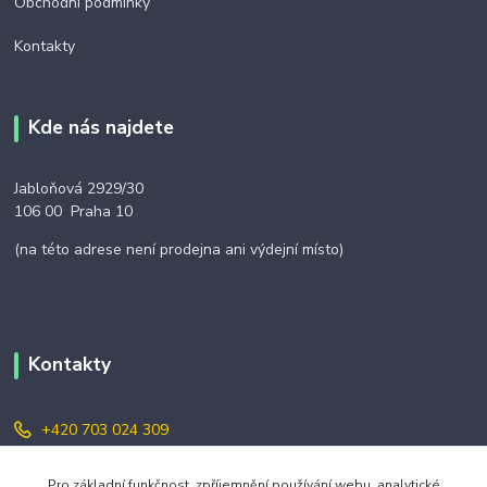
Obchodní podmínky
Kontakty
Kde nás najdete
Jabloňová 2929/30
106 00 Praha 10
(na této adrese není prodejna ani výdejní místo)
Kontakty
+420 703 024 309
objednavky@zavazuj.cz
Pro základní funkčnost, zpříjemnění používání webu, analytické