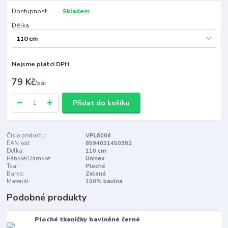
Dostupnost
Skladem
Délka
Nejsme plátci DPH
79 Kč
/
pár
Přidat do košíku
Číslo produktu:
VPL6006
EAN kód:
8594031450382
Délka:
110 cm
Pánské/Dámské:
Unisex
Tvar:
Ploché
Barva:
Zelená
Materiál:
100% bavlna
Podobné produkty
Ploché tkaničky bavlněné černé