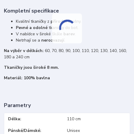
Kompletní specifikace
Kvalitní tkaničky z
přírodní
bavlny.
Pevné a odolné
tkaničky do bot.
V nabídce v široké škále
barev
.
Netrhají se a
nerozvazují
.
Na výběr v délkách:
60, 70, 80, 90, 100, 110, 120, 130, 140, 160,
180 a 240 cm
Tkaničky jsou široké 8 mm.
Materiál: 100% bavlna
Parametry
Délka
110 cm
Pánské/Dámské
Unisex