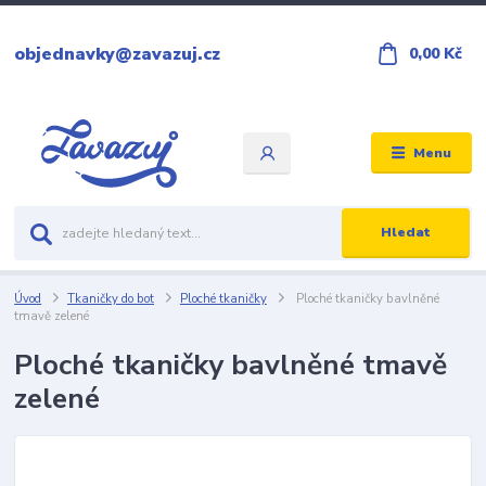
objednavky@zavazuj.cz
0,00 Kč
Menu
Hledat
Úvod
Tkaničky do bot
Ploché tkaničky
Ploché tkaničky bavlněné
tmavě zelené
Ploché tkaničky bavlněné tmavě
zelené