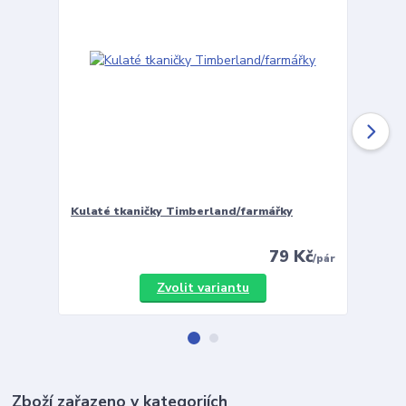
Kulaté tkaničky Timberland/farmářky
Vložky 
79 Kč
/
pár
Zvolit variantu
Zboží zařazeno v kategoriích