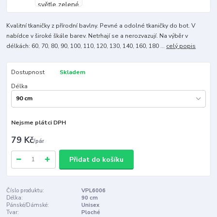
Kvalitní tkaničky z přírodní bavlny. Pevné a odolné tkaničky do bot. V
nabídce v široké škále barev. Netrhají se a nerozvazují. Na výběr v
délkách: 60, 70, 80, 90, 100, 110, 120, 130, 140, 160, 180 ...
celý popis
Dostupnost
Skladem
Délka
Nejsme plátci DPH
79 Kč
/
pár
Přidat do košíku
Číslo produktu:
VPL6006
Délka:
90 cm
Pánské/Dámské:
Unisex
Tvar:
Ploché