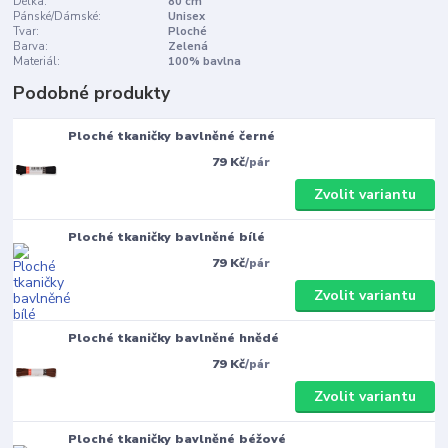
Délka:
80 cm
Pánské/Dámské:
Unisex
Tvar:
Ploché
Barva:
Zelená
Materiál:
100% bavlna
Podobné produkty
Ploché tkaničky bavlněné černé
79 Kč
/
pár
Zvolit variantu
Ploché tkaničky bavlněné bílé
79 Kč
/
pár
Zvolit variantu
Ploché tkaničky bavlněné hnědé
79 Kč
/
pár
Zvolit variantu
Ploché tkaničky bavlněné béžové