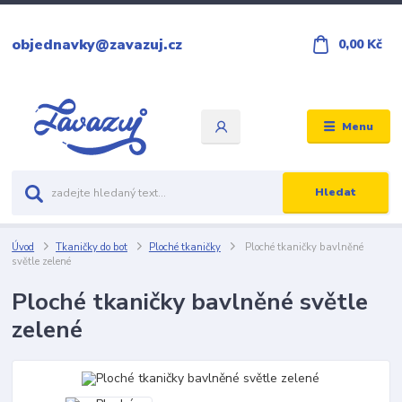
objednavky@zavazuj.cz
0,00 Kč
Menu
Hledat
Úvod
Tkaničky do bot
Ploché tkaničky
Ploché tkaničky bavlněné
světle zelené
Ploché tkaničky bavlněné světle
zelené