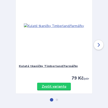
Kulaté tkaničky Timberland/farmářky
Vložky 
79 Kč
/
pár
Zvolit variantu