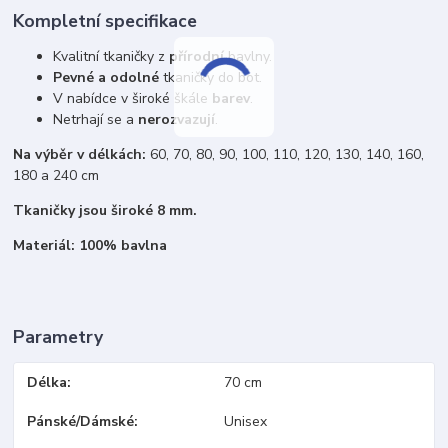
Kompletní specifikace
Kvalitní tkaničky z
přírodní
bavlny.
Pevné a odolné
tkaničky do bot.
V nabídce v široké škále
barev
.
Netrhají se a
nerozvazují
.
Na výběr v délkách:
60, 70, 80, 90, 100, 110, 120, 130, 140, 160,
180 a 240 cm
Tkaničky jsou široké 8 mm.
Materiál: 100% bavlna
Parametry
Délka
70 cm
Pánské/Dámské
Unisex