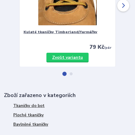
Kulaté tkaničky Timberland/farmářky
Vložky 
79 Kč
/
pár
Zvolit variantu
Zboží zařazeno v kategoriích
Tkaničky do bot
Ploché tkaničky
Bavlněné tkaničky