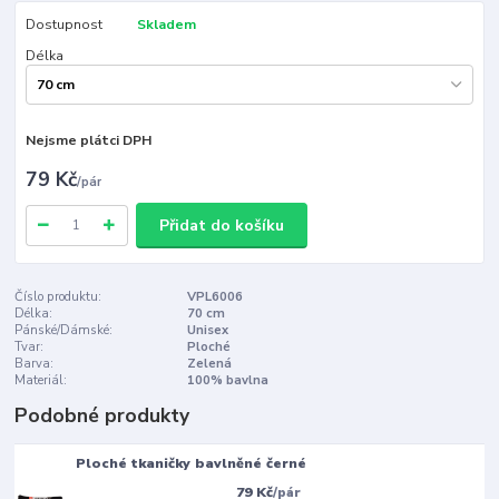
Dostupnost
Skladem
Délka
Nejsme plátci DPH
79 Kč
/
pár
Přidat do košíku
Číslo produktu:
VPL6006
Délka:
70 cm
Pánské/Dámské:
Unisex
Tvar:
Ploché
Barva:
Zelená
Materiál:
100% bavlna
Podobné produkty
Ploché tkaničky bavlněné černé
79 Kč
/
pár