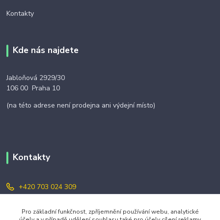
Kontakty
Kde nás najdete
Jabloňová 2929/30
106 00 Praha 10
(na této adrese není prodejna ani výdejní místo)
Kontakty
+420 703 024 309
objednavky@zavazuj.cz
Pro základní funkčnost, zpříjemnění používání webu, analytické
účely a v případě udělení souhlasu také pro účely cílení reklamy