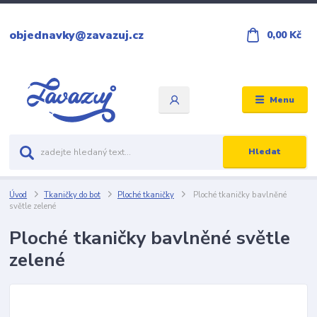
objednavky@zavazuj.cz
0,00 Kč
Menu
Hledat
Úvod
Tkaničky do bot
Ploché tkaničky
Ploché tkaničky bavlněné
světle zelené
Ploché tkaničky bavlněné světle
zelené