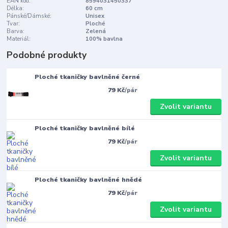
EAN kód:
8594031450337
Délka:
60 cm
Pánské/Dámské:
Unisex
Tvar:
Ploché
Barva:
Zelená
Materiál:
100% bavlna
Podobné produkty
Ploché tkaničky bavlněné černé
79 Kč
/
pár
Zvolit variantu
Ploché tkaničky bavlněné bílé
79 Kč
/
pár
Zvolit variantu
Ploché tkaničky bavlněné hnědé
79 Kč
/
pár
Zvolit variantu