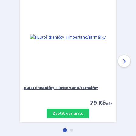
Kulaté tkaničky Timberland/farmářky
Vložky 
79 Kč
/
pár
Zvolit variantu