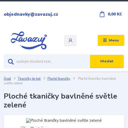
objednavky@zavazuj.cz
0,00 Kč
Menu
Hledat
Úvod
Tkaničky do bot
Ploché tkaničky
Ploché tkaničky bavlněné
světle zelené
Ploché tkaničky bavlněné světle
zelené