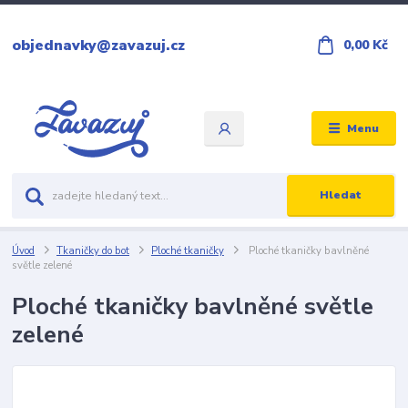
objednavky@zavazuj.cz
0,00 Kč
Menu
Hledat
Úvod
Tkaničky do bot
Ploché tkaničky
Ploché tkaničky bavlněné
světle zelené
Ploché tkaničky bavlněné světle
zelené