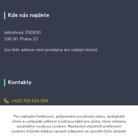
Kde nás najdete
Jabloňová 2929/30
106 00 Praha 10
(na této adrese není prodejna ani výdejní místo)
Kontakty
+420 703 024 309
objednavky@zavazuj.cz
Pro základní funkčnost, zpříjemnění používání webu, analytické
účely a v případě udělení souhlasu také pro účely cílení reklamy
využíváme soubory cookies. Nastavení vlastních preferencí
cookies můžete kdykoli upravit odkazem ve spodní části stránek.