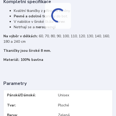
Kompletní specifikace
Kvalitní tkaničky z
přírodní
bavlny.
Pevné a odolné
tkaničky do bot.
V nabídce v široké škále
barev
.
Netrhají se a
nerozvazují
.
Na výběr v délkách:
60, 70, 80, 90, 100, 110, 120, 130, 140, 160,
180 a 240 cm
Tkaničky jsou široké 8 mm.
Materiál: 100% bavlna
Parametry
Pánské/Dámské
Unisex
Tvar
Ploché
Barva
Zelená