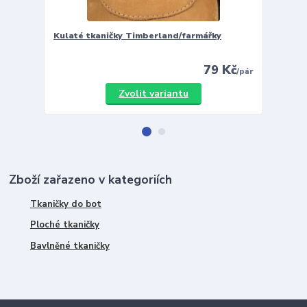
Kulaté tkaničky Timberland/farmářky
Vložky 
79 Kč
/
pár
Zvolit variantu
Zboží zařazeno v kategoriích
Tkaničky do bot
Ploché tkaničky
Bavlněné tkaničky