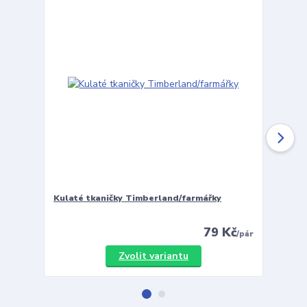
Kulaté tkaničky Timberland/farmářky
Vložky 
79 Kč
/
pár
Zvolit variantu