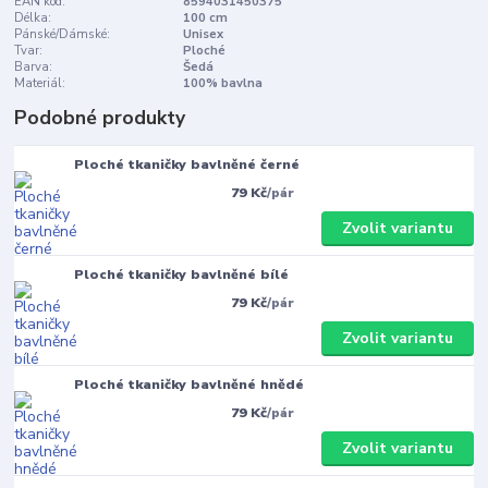
EAN kód:
8594031450375
Délka:
100 cm
Pánské/Dámské:
Unisex
Tvar:
Ploché
Barva:
Šedá
Materiál:
100% bavlna
Podobné produkty
Ploché tkaničky bavlněné černé
79 Kč
/
pár
Zvolit variantu
Ploché tkaničky bavlněné bílé
79 Kč
/
pár
Zvolit variantu
Ploché tkaničky bavlněné hnědé
79 Kč
/
pár
Zvolit variantu