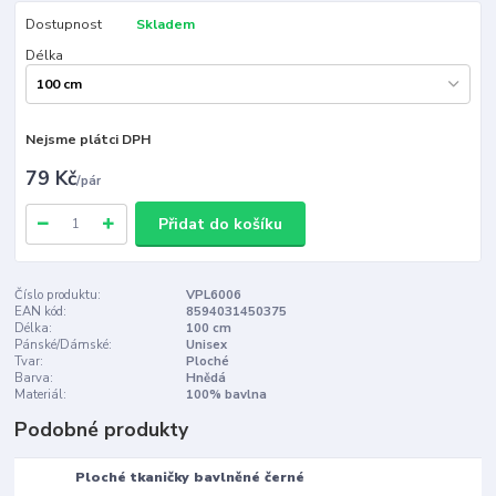
Dostupnost
Skladem
Délka
Nejsme plátci DPH
79 Kč
/
pár
Přidat do košíku
Číslo produktu:
VPL6006
EAN kód:
8594031450375
Délka:
100 cm
Pánské/Dámské:
Unisex
Tvar:
Ploché
Barva:
Hnědá
Materiál:
100% bavlna
Podobné produkty
Ploché tkaničky bavlněné černé