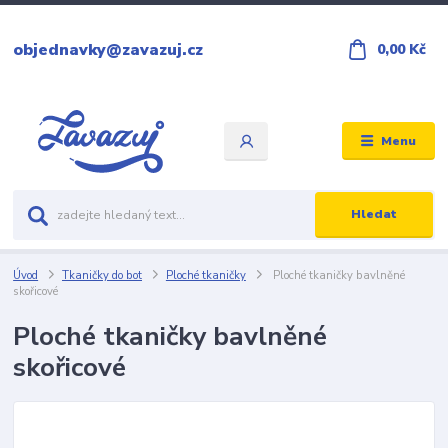
objednavky@zavazuj.cz
0,00 Kč
Menu
Hledat
Úvod
Tkaničky do bot
Ploché tkaničky
Ploché tkaničky bavlněné
skořicové
Ploché tkaničky bavlněné
skořicové