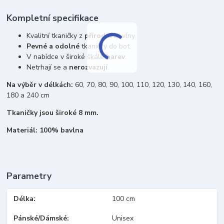
Kompletní specifikace
Kvalitní tkaničky z
přírodní
bavlny.
Pevné a odolné
tkaničky do bot.
V nabídce v široké škále
barev
.
Netrhají se a
nerozvazují
.
Na výběr v délkách:
60, 70, 80, 90, 100, 110, 120, 130, 140, 160,
180 a 240 cm
Tkaničky jsou široké 8 mm.
Materiál: 100% bavlna
Parametry
Délka
100 cm
Pánské/Dámské
Unisex