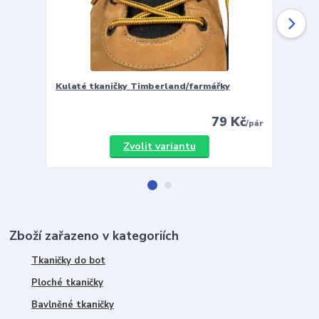
Kulaté tkaničky Timberland/farmářky
Vložky 
79 Kč
/
pár
Zvolit variantu
Zboží zařazeno v kategoriích
Tkaničky do bot
Ploché tkaničky
Bavlněné tkaničky