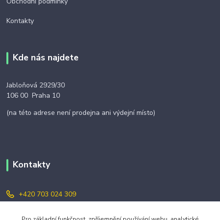
Obchodní podmínky
Kontakty
Kde nás najdete
Jabloňová 2929/30
106 00 Praha 10
(na této adrese není prodejna ani výdejní místo)
Kontakty
+420 703 024 309
objednavky@zavazuj.cz
Pro základní funkčnost, zpříjemnění používání webu, analytické