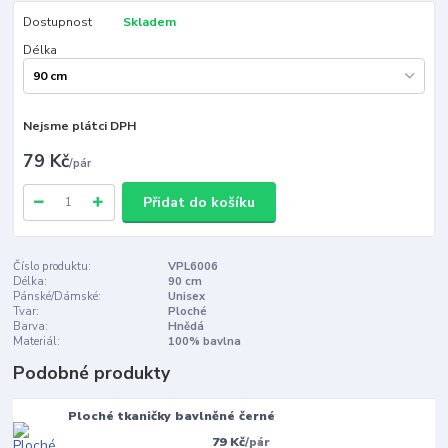
Dostupnost
Skladem
Délka
Nejsme plátci DPH
79 Kč
/
pár
Přidat do košíku
Číslo produktu:
VPL6006
Délka:
90 cm
Pánské/Dámské:
Unisex
Tvar:
Ploché
Barva:
Hnědá
Materiál:
100% bavlna
Podobné produkty
Ploché tkaničky bavlněné černé
79 Kč
/
pár