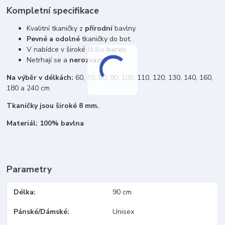
Kompletní specifikace
Kvalitní tkaničky z
přírodní
bavlny.
Pevné a odolné
tkaničky do bot.
V nabídce v široké škále
barev
.
Netrhají se a
nerozvazují
.
Na výběr v délkách:
60, 70, 80, 90, 100, 110, 120, 130, 140, 160,
180 a 240 cm
Tkaničky jsou široké 8 mm.
Materiál: 100% bavlna
Parametry
Délka
90 cm
Pánské/Dámské
Unisex