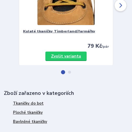
Kulaté tkaničky Timberland/farmářky
Vložky 
79 Kč
/
pár
Zvolit variantu
Zboží zařazeno v kategoriích
Tkaničky do bot
Ploché tkaničky
Bavlněné tkaničky