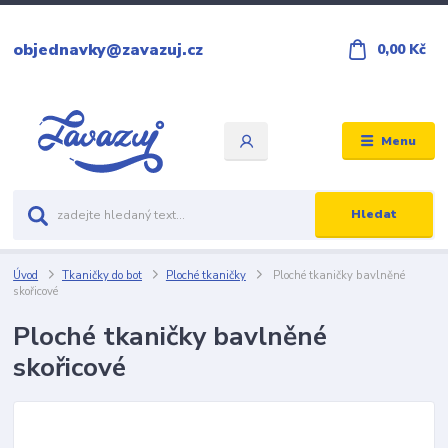
objednavky@zavazuj.cz
0,00 Kč
Menu
Hledat
Úvod
Tkaničky do bot
Ploché tkaničky
Ploché tkaničky bavlněné
skořicové
Ploché tkaničky bavlněné
skořicové