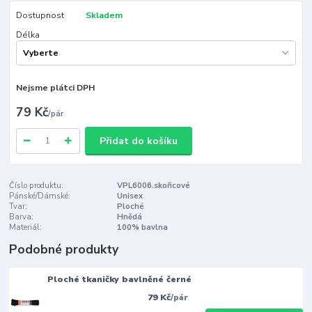
Dostupnost
Skladem
Délka
Nejsme plátci DPH
79 Kč
/
pár
Přidat do košíku
Číslo produktu:
VPL6006.skořicové
Pánské/Dámské:
Unisex
Tvar:
Ploché
Barva:
Hnědá
Materiál:
100% bavlna
Podobné produkty
Ploché tkaničky bavlněné černé
79 Kč
/
pár