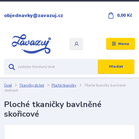
objednavky@zavazuj.cz
0,00 Kč
Menu
Hledat
Úvod
Tkaničky do bot
Ploché tkaničky
Ploché tkaničky bavlněné
skořicové
Ploché tkaničky bavlněné
skořicové