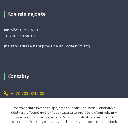
Kde nás najdete
Jabloňová 2929/30
106 00 Praha 10
(na této adrese není prodejna ani výdejní místo)
Kontakty
+420 703 024 309
objednavky@zavazuj.cz
Pro základní funkčnost, zpříjemnění používání webu, analytické
účely a v případě udělení souhlasu také pro účely cílení reklamy
využíváme soubory cookies. Nastavení vlastních preferencí
cookies můžete kdykoli upravit odkazem ve spodní části stránek.