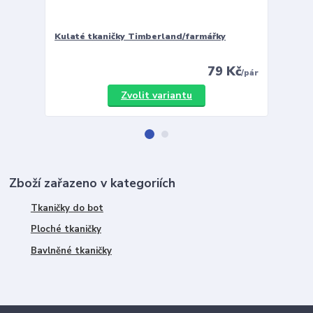
Kulaté tkaničky Timberland/farmářky
Vložky 
79 Kč
/
pár
Zvolit variantu
Zboží zařazeno v kategoriích
Tkaničky do bot
Ploché tkaničky
Bavlněné tkaničky