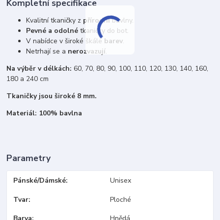
Kompletní specifikace
Kvalitní tkaničky z
přírodní
bavlny.
Pevné a odolné
tkaničky do bot.
V nabídce v široké škále
barev
.
Netrhají se a
nerozvazují
.
Na výběr v délkách:
60, 70, 80, 90, 100, 110, 120, 130, 140, 160,
180 a 240 cm
Tkaničky jsou široké 8 mm.
Materiál: 100% bavlna
Parametry
Pánské/Dámské
Unisex
Tvar
Ploché
Barva
Hnědá