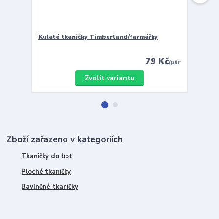
Kulaté tkaničky Timberland/farmářky
Vložky 
79 Kč
/
pár
Zvolit variantu
Zboží zařazeno v kategoriích
Tkaničky do bot
Ploché tkaničky
Bavlněné tkaničky