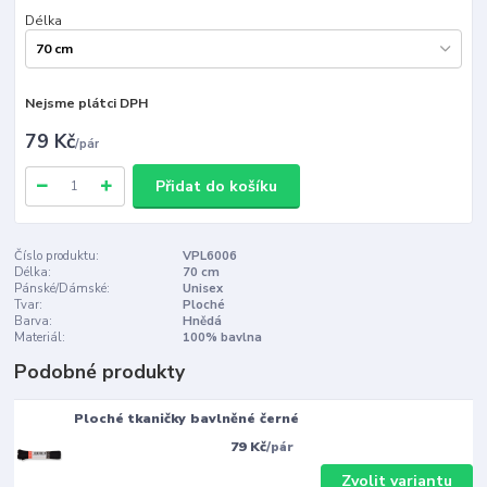
Délka
Nejsme plátci DPH
79 Kč
/
pár
Přidat do košíku
Číslo produktu:
VPL6006
Délka:
70 cm
Pánské/Dámské:
Unisex
Tvar:
Ploché
Barva:
Hnědá
Materiál:
100% bavlna
Podobné produkty
Ploché tkaničky bavlněné černé
79 Kč
/
pár
Zvolit variantu