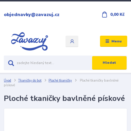
objednavky@zavazuj.cz
0,00 Kč
Menu
Hledat
Úvod
Tkaničky do bot
Ploché tkaničky
Ploché tkaničky bavlněné
pískové
Ploché tkaničky bavlněné pískové