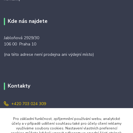
Kde nás najdete
Jabloňová 2929/30
106 00 Praha 10
(na této adrese není prodejna ani výdejní místo)
Kontakty
+420 703 024 309
objednavky@zavazuj.cz
Pro základní funkčnost, zpříjemnění používání webu, analytické
účely a v případě udělení souhlasu také pro účely cílení reklamy
využíváme soubory cookies. Nastavení vlastních preferencí
cookies můžete kdykoli upravit odkazem ve spodní části stránek.