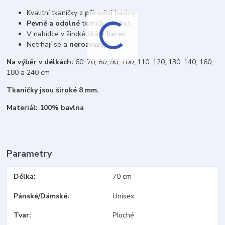
Kvalitní tkaničky z
přírodní
bavlny.
Pevné a odolné
tkaničky do bot.
V nabídce v široké škále
barev
.
Netrhají se a
nerozvazují
.
Na výběr v délkách:
60, 70, 80, 90, 100, 110, 120, 130, 140, 160,
180 a 240 cm
Tkaničky jsou široké 8 mm.
Materiál: 100% bavlna
Parametry
Délka
70 cm
Pánské/Dámské
Unisex
Tvar
Ploché