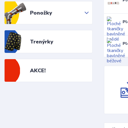
Pl
Ponožky
Pl
Trenýrky
Pl
AKCE!