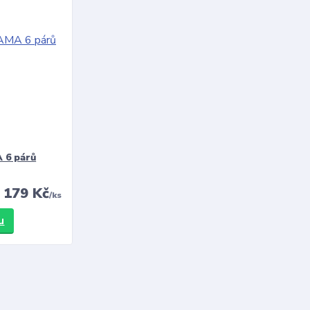
 6 párů
179 Kč
/
ks
u