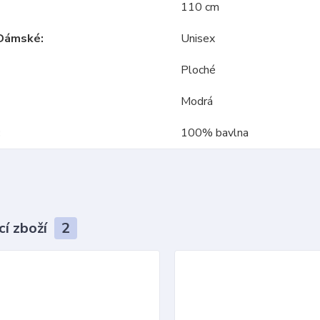
110 cm
Dámské
Unisex
Ploché
Modrá
100% bavlna
cí zboží
2