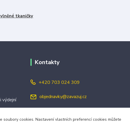
vlněné tkaničky
Kontakty
+420 703 024 309
objednavky@zavazuj.cz
i výdejní
áme soubory cookies. Nastavení vlastních preferencí cookies můžete