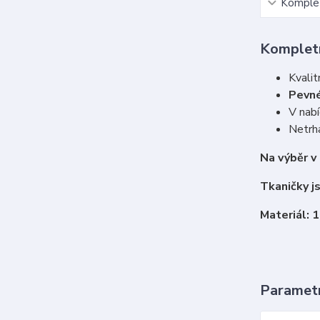
Komplet
Kompletn
Kvalit
Pevné
V nabí
Netrha
Na výběr v
Tkaničky j
Materiál: 
Paramet