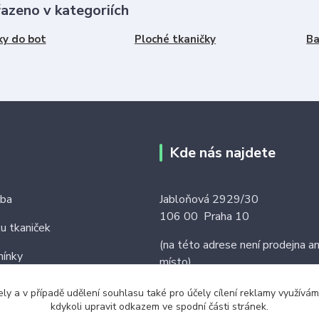
řazeno v kategoriích
ky do bot
Ploché tkaničky
Ba
Kde nás najdete
tba
Jabloňová 2929/30
106 00 Praha 10
ku tkaniček
(na této adrese není prodejna an
ínky
místo)
ely a v případě udělení souhlasu také pro účely cílení reklamy využív
kdykoli upravit odkazem ve spodní části stránek.