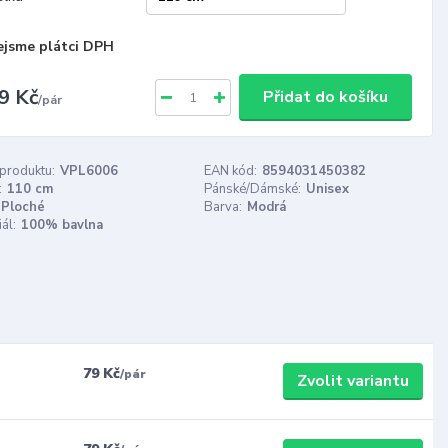
ejsme plátci DPH
9 Kč
Přidat do košíku
/
pár
 produktu:
VPL6006
EAN kód:
8594031450382
:
110 cm
Pánské/Dámské:
Unisex
Ploché
Barva:
Modrá
ál:
100% bavlna
79 Kč
/
pár
Zvolit variantu