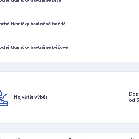
oché tkaničky bavlněné bílé
oché tkaničky bavlněné hnědé
oché tkaničky bavlněné béžové
Dop
Největší výběr
od 5