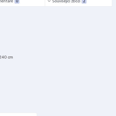
entáře
0
Související zboží
2
 240 cm