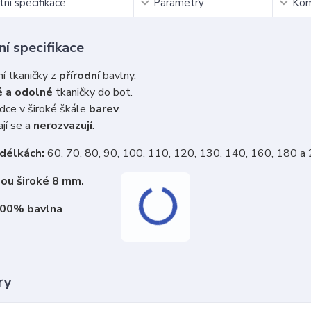
ní specifikace
Parametry
Kom
í specifikace
ní tkaničky z
přírodní
bavlny.
 a odolné
tkaničky do bot.
dce v široké škále
barev
.
jí se a
nerozvazují
.
 délkách:
60, 70, 80, 90, 100, 110, 120, 130, 140, 160, 180 a
sou široké 8 mm.
100% bavlna
ry