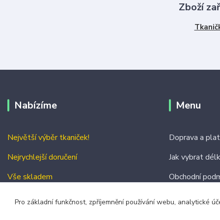
Zboží za
Tkanič
Nabízíme
Menu
Největší výběr tkaniček!
Doprava a pla
Nejrychlejší doručení
Jak vybrat dél
Vše skladem
Obchodní podm
Kontakty
Pro základní funkčnost, zpříjemnění používání webu, analytické úč