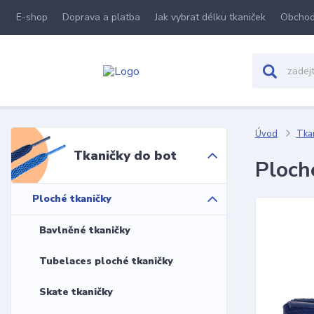
E-shop
Doprava a platba
Jak vybrat délku tkaniček
Obchod
Úvod
Tkan
Tkaničky do bot
Ploch
Ploché tkaničky
Bavlněné tkaničky
Tubelaces ploché tkaničky
Skate tkaničky