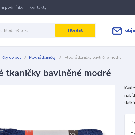
ní podmínky
Kontakty
obj
Hledat
ičky do bot
Ploché tkaničky
Ploché tkaničky bavlněné modré
é tkaničky bavlněné modré
Kvali
nabíd
délká
D
D