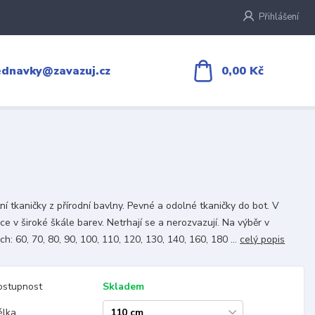
Přihlášení
0,00 Kč
ednavky@zavazuj.cz
tní tkaničky z přírodní bavlny. Pevné a odolné tkaničky do bot. V
ce v široké škále barev. Netrhají se a nerozvazují. Na výběr v
ch: 60, 70, 80, 90, 100, 110, 120, 130, 140, 160, 180 ...
celý popis
ostupnost
Skladem
élka