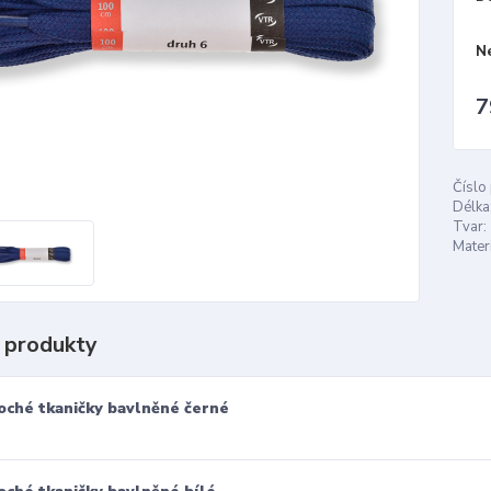
N
7
Číslo
Délka
Tvar:
Materi
 produkty
oché tkaničky bavlněné černé