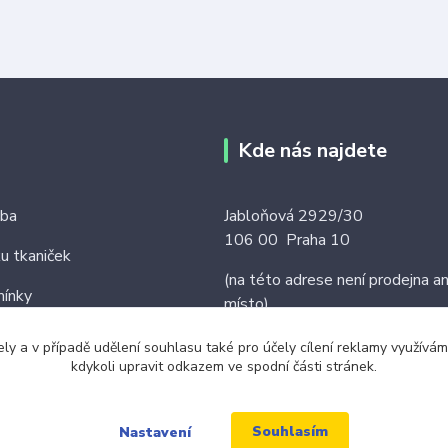
Kde nás najdete
tba
Jabloňová 2929/30
106 00 Praha 10
ku tkaniček
(na této adrese není prodejna an
ínky
místo)
ely a v případě udělení souhlasu také pro účely cílení reklamy využív
kdykoli upravit odkazem ve spodní části stránek.
Souhlasím
Nastavení