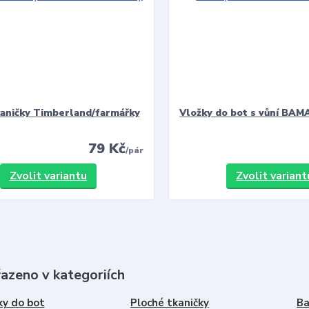
kaničky Timberland/farmářky
Vložky do bot s vůní BAMA
79 Kč
/
pár
Zvolit variantu
Zvolit variant
řazeno v kategoriích
ky do bot
Ploché tkaničky
Ba