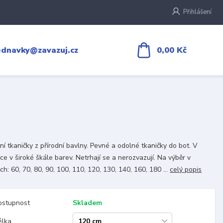
Přihlášení
0,00 Kč
ednavky@zavazuj.cz
tní tkaničky z přírodní bavlny. Pevné a odolné tkaničky do bot. V
ce v široké škále barev. Netrhají se a nerozvazují. Na výběr v
ch: 60, 70, 80, 90, 100, 110, 120, 130, 140, 160, 180 ...
celý popis
ostupnost
Skladem
élka