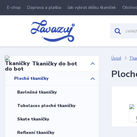
E-shop
Doprava a platba
Jak vybrat délku tkaniček
Obchod
Úvod
Tkan
Tkaničky do bot
Ploch
Ploché tkaničky
Bavlněné tkaničky
Tubelaces ploché tkaničky
Skate tkaničky
Reflexní tkaničky