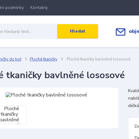
ní podmínky
Kontakty
obj
Hledat
ičky do bot
Ploché tkaničky
Ploché tkaničky bavlněné lososové
é tkaničky bavlněné lososové
Kvali
nabíd
délká
D
D