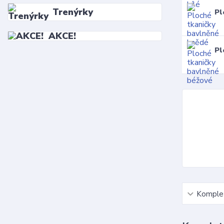
Trenýrky
Pl
AKCE!
Pl
Komplet