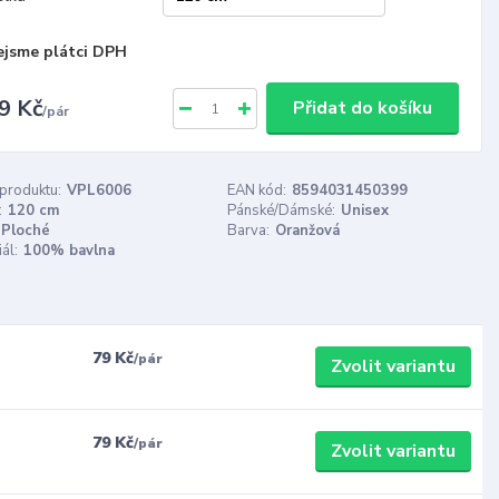
ejsme plátci DPH
9 Kč
Přidat do košíku
/
pár
 produktu:
VPL6006
EAN kód:
8594031450399
:
120 cm
Pánské/Dámské:
Unisex
Ploché
Barva:
Oranžová
ál:
100% bavlna
79 Kč
/
pár
Zvolit variantu
79 Kč
/
pár
Zvolit variantu