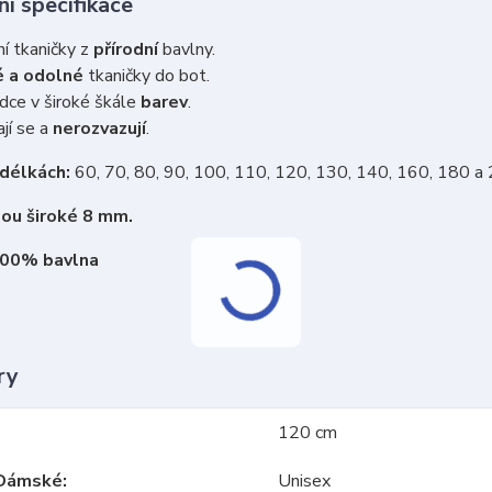
í specifikace
ní tkaničky z
přírodní
bavlny.
 a odolné
tkaničky do bot.
dce v široké škále
barev
.
jí se a
nerozvazují
.
 délkách:
60, 70, 80, 90, 100, 110, 120, 130, 140, 160, 180 a
sou široké 8 mm.
100% bavlna
ry
120 cm
Dámské
Unisex