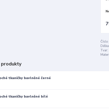
N
7
Číslo
Délka
Tvar:
Materi
 produkty
oché tkaničky bavlněné černé
oché tkaničky bavlněné bílé