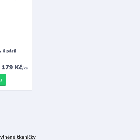
 6 párů
179 Kč
/
ks
u
vlněné tkaničky