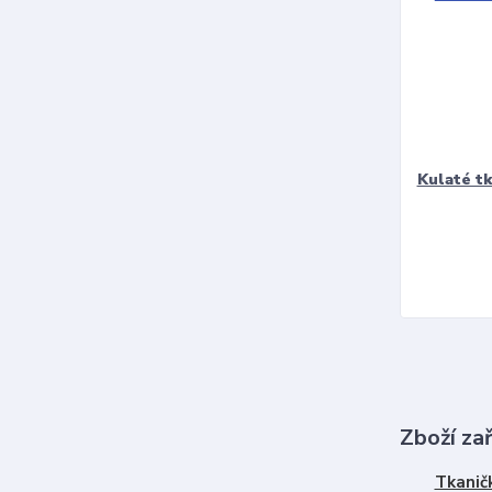
Kulaté t
Zboží za
Tkanič