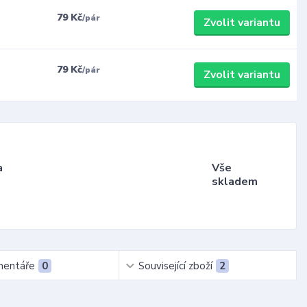
79 Kč
/
pár
Zvolit variantu
79 Kč
/
pár
Zvolit variantu
a
Vše
skladem
entáře
0
Související zboží
2