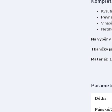
Kompletn
Kvalit
Pevné
V nabí
Netrha
Na výběr v
Tkaničky j
Materiál: 
Paramet
Délka
Pánské/