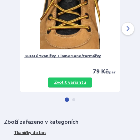
Kulaté tkaničky Timberland/farmářky
Vložky 
79 Kč
/
pár
Zvolit variantu
Zboží zařazeno v kategoriích
Tkaničky do bot