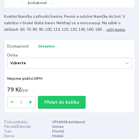
Kvalitní tkaničky z přírodní bavlny. Pevné a odolné tkaničky do bot. V
nabídce v široké škále barev. Netrhají se a nerozvazují. Na výběr v
délkách: 60, 70, 80, 90, 100, 110, 120, 130, 140, 160, 180 ...
celý popis
Dostupnost
Skladem
Délka
Nejsme plátci DPH
79 Kč
/
pár
Přidat do košíku
Číslo produktu:
VPL6006.koňakové
Pánské/Dámské:
Unisex
Tvar:
Ploché
Barva:
Hnědá