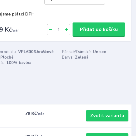
ejsme plátci DPH
9 Kč
Přidat do košíku
/
pár
 produktu:
VPL6006.hráškové
Pánské/Dámské:
Unisex
Ploché
Barva:
Zelená
ál:
100% bavlna
79 Kč
/
pár
Zvolit variantu