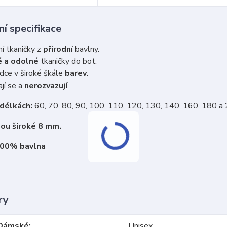
í specifikace
ní tkaničky z
přírodní
bavlny.
 a odolné
tkaničky do bot.
dce v široké škále
barev
.
jí se a
nerozvazují
.
 délkách:
60, 70, 80, 90, 100, 110, 120, 130, 140, 160, 180 a
sou široké 8 mm.
100% bavlna
ry
Dámské
Unisex