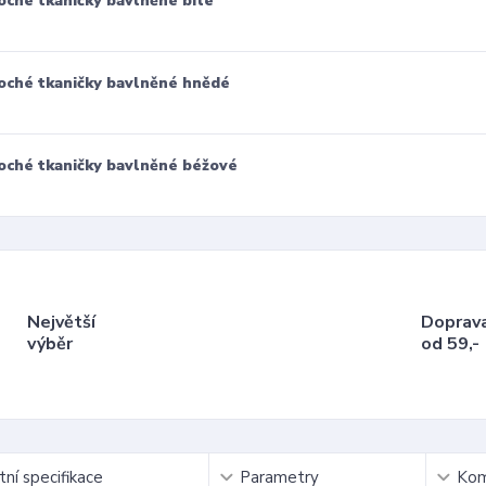
oché tkaničky bavlněné bílé
oché tkaničky bavlněné hnědé
oché tkaničky bavlněné béžové
Největší
Doprav
výběr
od 59,-
ní specifikace
Parametry
Kom