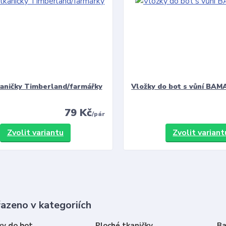
kaničky Timberland/farmářky
Vložky do bot s vůní BAMA
79 Kč
/
pár
Zvolit variantu
Zvolit variant
řazeno v kategoriích
ky do bot
Ploché tkaničky
Ba