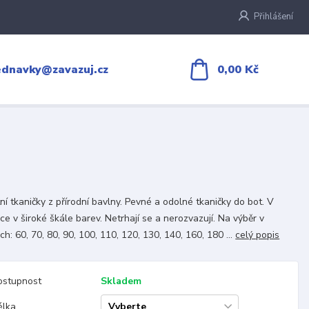
Přihlášení
0,00 Kč
ednavky@zavazuj.cz
tní tkaničky z přírodní bavlny. Pevné a odolné tkaničky do bot. V
ce v široké škále barev. Netrhají se a nerozvazují. Na výběr v
ch: 60, 70, 80, 90, 100, 110, 120, 130, 140, 160, 180 ...
celý popis
ostupnost
Skladem
élka