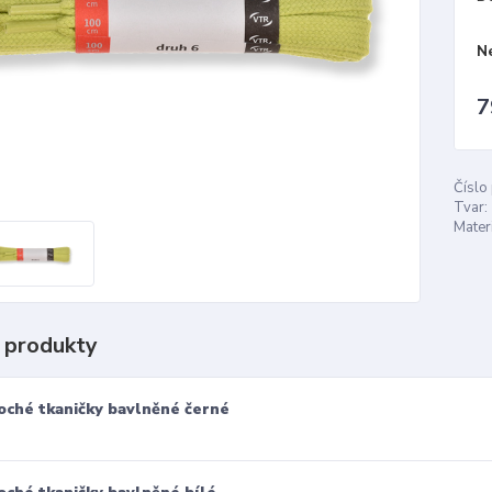
N
7
Číslo
Tvar:
Materi
 produkty
oché tkaničky bavlněné černé