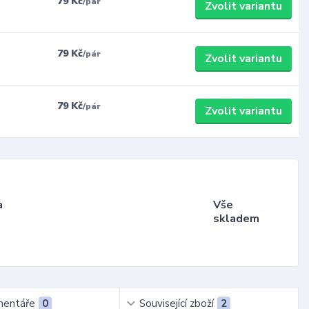
79 Kč
/
pár
Zvolit variantu
79 Kč
/
pár
Zvolit variantu
79 Kč
/
pár
Zvolit variantu
a
Vše
skladem
entáře
0
Související zboží
2