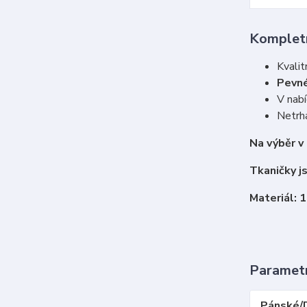
Kompletn
Kvalit
Pevné
V nabí
Netrha
Na výběr v
Tkaničky j
Materiál: 
Paramet
Pánské/