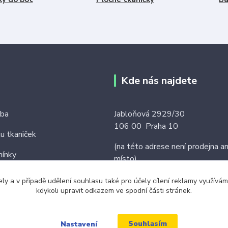
Kde nás najdete
tba
Jabloňová 2929/30
106 00 Praha 10
ku tkaniček
(na této adrese není prodejna an
ínky
místo)
ely a v případě udělení souhlasu také pro účely cílení reklamy využív
kdykoli upravit odkazem ve spodní části stránek.
Souhlasím
Nastavení