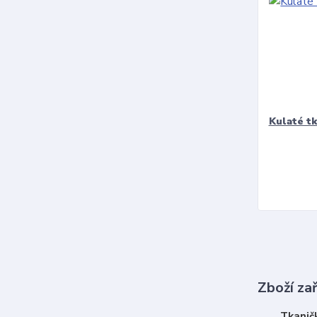
Kulaté t
Zboží za
Tkanič