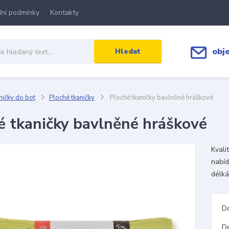
ní podmínky
Kontakty
obj
Hledat
ičky do bot
Ploché tkaničky
Ploché tkaničky bavlněné hráškové
é tkaničky bavlněné hráškové
Kvali
nabíd
délká
D
D