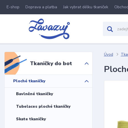
E-shop
Doprava a platba
Jak vybrat délku tkaniček
Obchod
Úvod
Tkan
Tkaničky do bot
Ploch
Ploché tkaničky
Bavlněné tkaničky
Tubelaces ploché tkaničky
Skate tkaničky