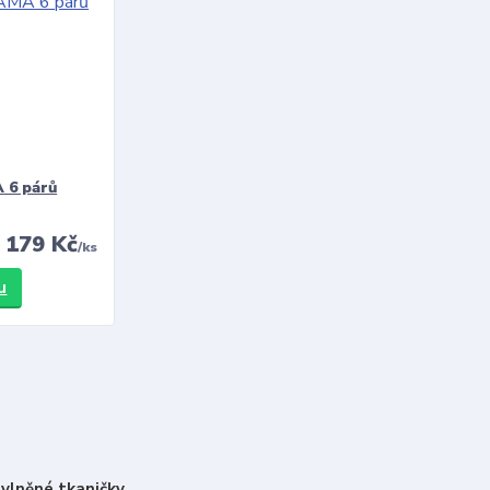
 6 párů
179 Kč
/
ks
u
vlněné tkaničky