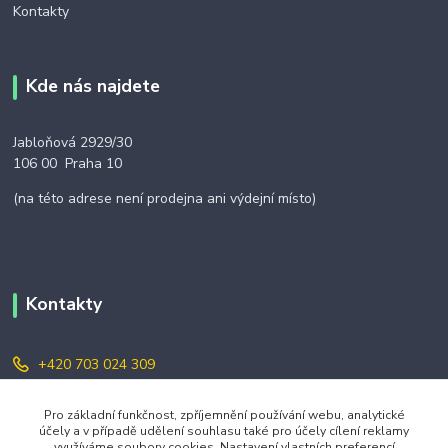
Kontakty
Kde nás najdete
Jabloňová 2929/30
106 00 Praha 10
(na této adrese není prodejna ani výdejní místo)
Kontakty
+420 703 024 309
objednavky@zavazuj.cz
Pro základní funkčnost, zpříjemnění používání webu, analytické
účely a v případě udělení souhlasu také pro účely cílení reklamy
využíváme soubory cookies. Nastavení vlastních preferencí