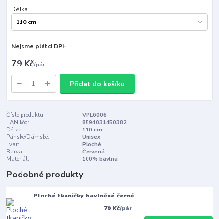
Délka
Nejsme plátci DPH
79 Kč
/
pár
Přidat do košíku
Číslo produktu:
VPL6006
EAN kód:
8594031450382
Délka:
110 cm
Pánské/Dámské:
Unisex
Tvar:
Ploché
Barva:
Červená
Materiál:
100% bavlna
Podobné produkty
Ploché tkaničky bavlněné černé
79 Kč
/
pár