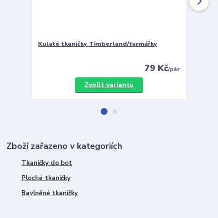
Kulaté tkaničky Timberland/farmářky
Vložky 
79 Kč
/
pár
Zvolit variantu
Zboží zařazeno v kategoriích
Tkaničky do bot
Ploché tkaničky
Bavlněné tkaničky