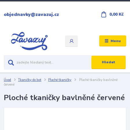
objednavky@zavazuj.cz
0,00 Kč
Menu
Hledat
Úvod
Tkaničky do bot
Ploché tkaničky
Ploché tkaničky bavlněné
červené
Ploché tkaničky bavlněné červené