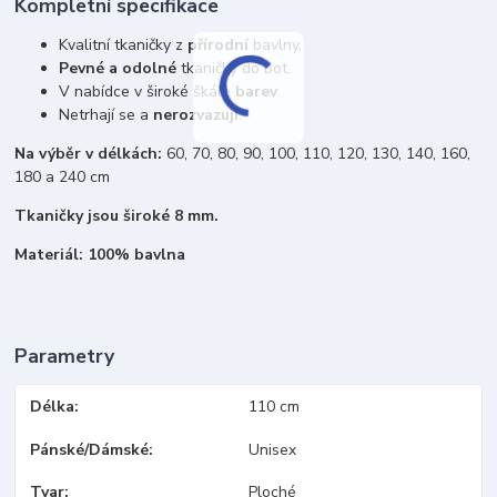
Kompletní specifikace
Kvalitní tkaničky z
přírodní
bavlny.
Pevné a odolné
tkaničky do bot.
V nabídce v široké škále
barev
.
Netrhají se a
nerozvazují
.
Na výběr v délkách:
60, 70, 80, 90, 100, 110, 120, 130, 140, 160,
180 a 240 cm
Tkaničky jsou široké 8 mm.
Materiál: 100% bavlna
Parametry
Délka
110 cm
Pánské/Dámské
Unisex
Tvar
Ploché