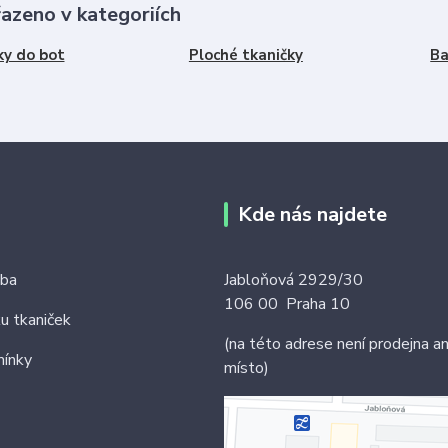
řazeno v kategoriích
ky do bot
Ploché tkaničky
Ba
Kde nás najdete
tba
Jabloňová 2929/30
106 00 Praha 10
ku tkaniček
(na této adrese není prodejna an
ínky
místo)