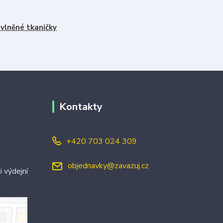
vlněné tkaničky
Kontakty
+420 703 024 309
objednavky@zavazuj.cz
i výdejní