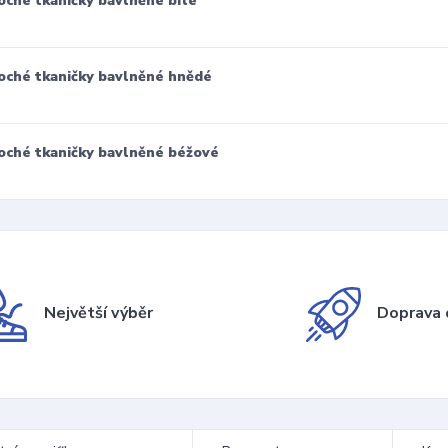
oché tkaničky bavlněné bílé
oché tkaničky bavlněné hnědé
oché tkaničky bavlněné béžové
Největší výběr
Doprava 