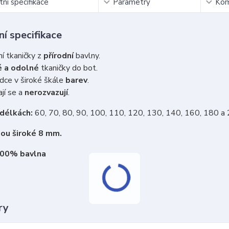
ní specifikace
Parametry
Kom
í specifikace
ní tkaničky z
přírodní
bavlny.
 a odolné
tkaničky do bot.
dce v široké škále
barev
.
jí se a
nerozvazují
.
 délkách:
60, 70, 80, 90, 100, 110, 120, 130, 140, 160, 180 a
sou široké 8 mm.
100% bavlna
ry