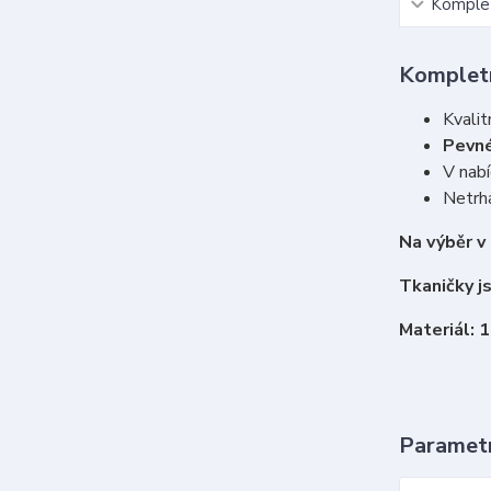
Komplet
Kompletn
Kvalit
Pevné
V nabí
Netrha
Na výběr v
Tkaničky j
Materiál: 
Paramet