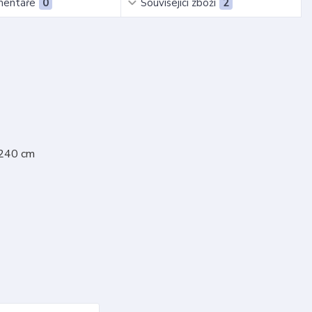
entáře
0
Související zboží
2
 240 cm