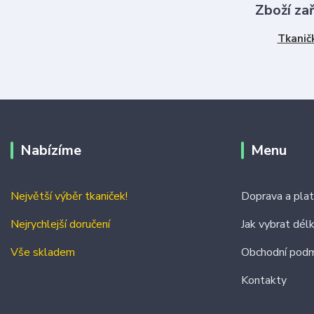
Zboží za
Tkanič
Nabízíme
Menu
Největší výběr tkaniček!
Doprava a pla
Nejrychlejší doručení
Jak vybrat dél
Vše skladem
Obchodní podm
Kontakty