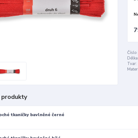
N
7
Číslo
Délka
Tvar:
Materi
 produkty
oché tkaničky bavlněné černé