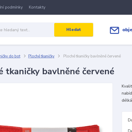
ní podmínky
Kontakty
obj
Hledat
ičky do bot
Ploché tkaničky
Ploché tkaničky bavlněné červené
é tkaničky bavlněné červené
Kvali
nabíd
délká
D
D