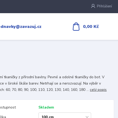
Přihlášení
0,00 Kč
ednavky@zavazuj.cz
tní tkaničky z přírodní bavlny. Pevné a odolné tkaničky do bot. V
ce v široké škále barev. Netrhají se a nerozvazují. Na výběr v
ch: 60, 70, 80, 90, 100, 110, 120, 130, 140, 160, 180 ...
celý popis
ostupnost
Skladem
élka