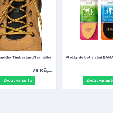
kaničky Timberland/farmářky
Vložky do bot s vůní BAMA
79 Kč
/
pár
Zvolit variantu
Zvolit variant