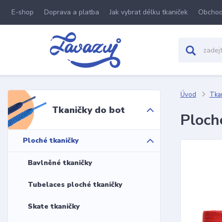
E-shop
Doprava a platba
Jak vybrat délku tkaniček
Obchod
Úvod
Tkan
Tkaničky do bot
Ploch
Ploché tkaničky
Bavlněné tkaničky
Tubelaces ploché tkaničky
Skate tkaničky