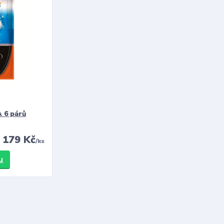
 6 párů
179 Kč
/
ks
u