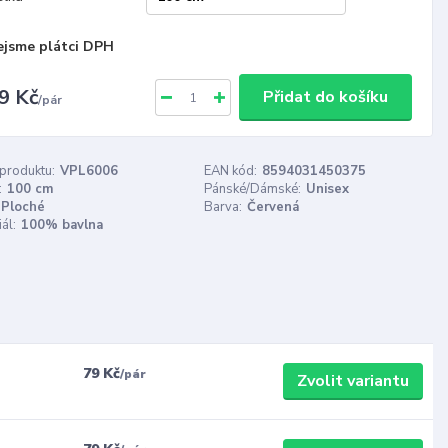
ejsme plátci DPH
9 Kč
Přidat do košíku
/
pár
 produktu:
VPL6006
EAN kód:
8594031450375
:
100 cm
Pánské/Dámské:
Unisex
Ploché
Barva:
Červená
ál:
100% bavlna
79 Kč
/
pár
Zvolit variantu