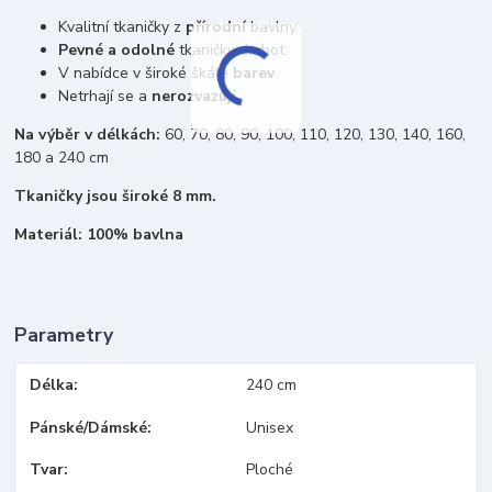
Kvalitní tkaničky z
přírodní
bavlny.
Pevné a odolné
tkaničky do bot.
V nabídce v široké škále
barev
.
Netrhají se a
nerozvazují
.
Na výběr v délkách:
60, 70, 80, 90, 100, 110, 120, 130, 140, 160,
180 a 240 cm
Tkaničky jsou široké 8 mm.
Materiál: 100% bavlna
Parametry
Délka
240 cm
Pánské/Dámské
Unisex
Tvar
Ploché