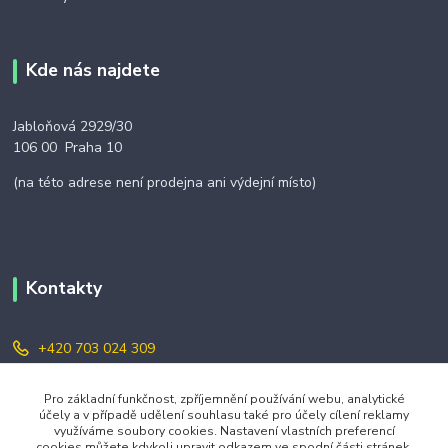
Kde nás najdete
Jabloňová 2929/30
106 00 Praha 10
(na této adrese není prodejna ani výdejní místo)
Kontakty
+420 703 024 309
objednavky@zavazuj.cz
Pro základní funkčnost, zpříjemnění používání webu, analytické
účely a v případě udělení souhlasu také pro účely cílení reklamy
využíváme soubory cookies. Nastavení vlastních preferencí
cookies můžete kdykoli upravit odkazem ve spodní části stránek.