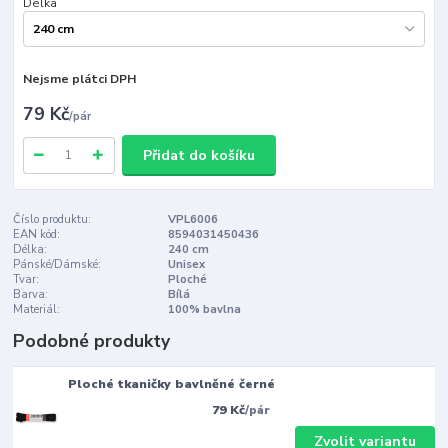
Délka
Nejsme plátci DPH
79 Kč
/
pár
Přidat do košíku
Číslo produktu:
VPL6006
EAN kód:
8594031450436
Délka:
240 cm
Pánské/Dámské:
Unisex
Tvar:
Ploché
Barva:
Bílá
Materiál:
100% bavlna
Podobné produkty
Ploché tkaničky bavlněné černé
79 Kč
/
pár
Zvolit variantu