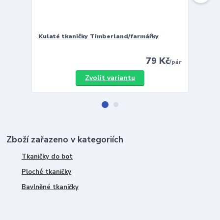
Kulaté tkaničky Timberland/farmářky
Vložky 
79 Kč
/
pár
Zvolit variantu
Zboží zařazeno v kategoriích
Tkaničky do bot
Ploché tkaničky
Bavlněné tkaničky