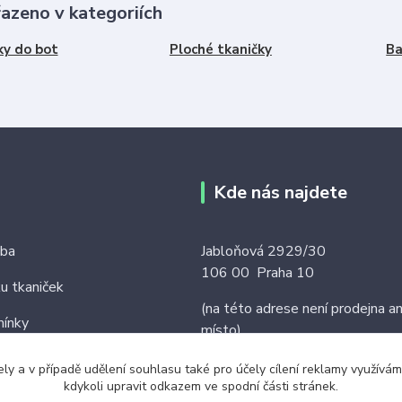
řazeno v kategoriích
ky do bot
Ploché tkaničky
Ba
Kde nás najdete
tba
Jabloňová 2929/30
106 00 Praha 10
ku tkaniček
(na této adrese není prodejna an
ínky
místo)
ely a v případě udělení souhlasu také pro účely cílení reklamy využív
kdykoli upravit odkazem ve spodní části stránek.