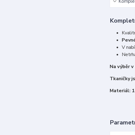
Komplet
Kompletn
Kvalit
Pevné
V nabí
Netrha
Na výběr v
Tkaničky j
Materiál: 
Paramet