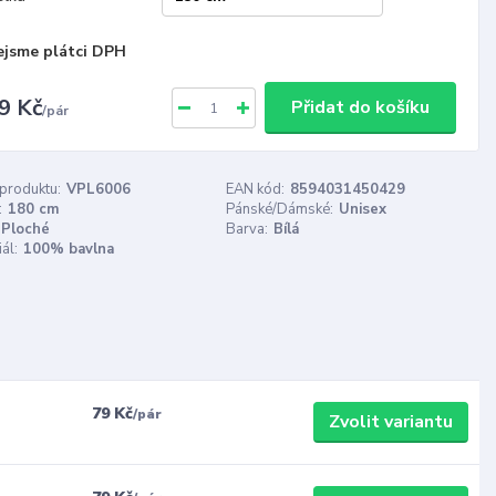
ejsme plátci DPH
9 Kč
Přidat do košíku
/
pár
 produktu:
VPL6006
EAN kód:
8594031450429
:
180 cm
Pánské/Dámské:
Unisex
Ploché
Barva:
Bílá
ál:
100% bavlna
79 Kč
/
pár
Zvolit variantu