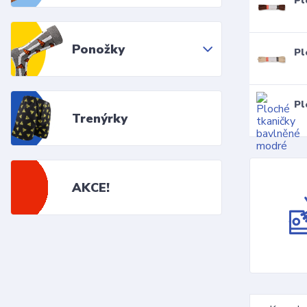
Pl
Ponožky
Pl
Pl
Trenýrky
AKCE!