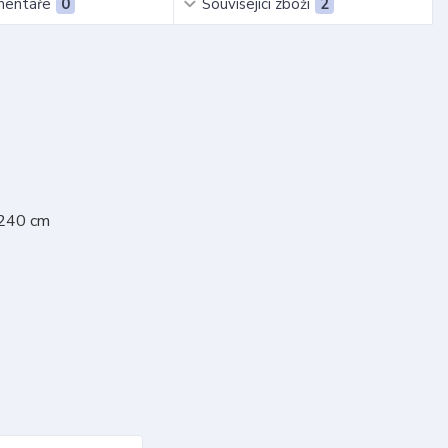
entáře
0
Související zboží
2
 240 cm