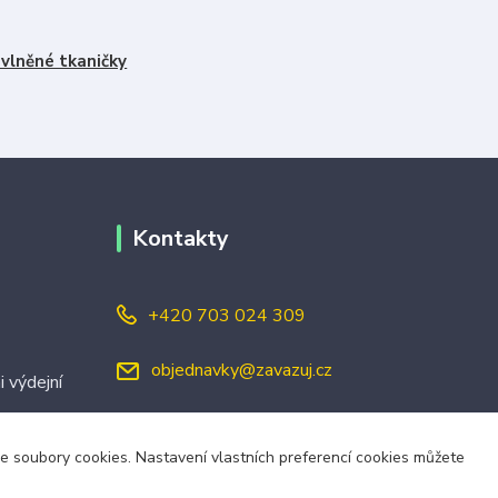
vlněné tkaničky
Kontakty
+420 703 024 309
objednavky@zavazuj.cz
i výdejní
áme soubory cookies. Nastavení vlastních preferencí cookies můžete