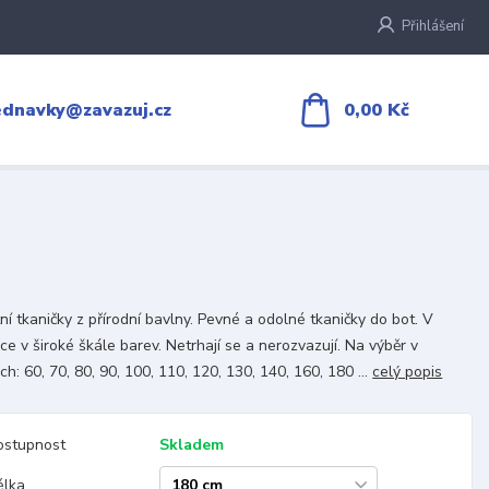
Přihlášení
0,00 Kč
ednavky@zavazuj.cz
tní tkaničky z přírodní bavlny. Pevné a odolné tkaničky do bot. V
ce v široké škále barev. Netrhají se a nerozvazují. Na výběr v
ch: 60, 70, 80, 90, 100, 110, 120, 130, 140, 160, 180 ...
celý popis
ostupnost
Skladem
élka