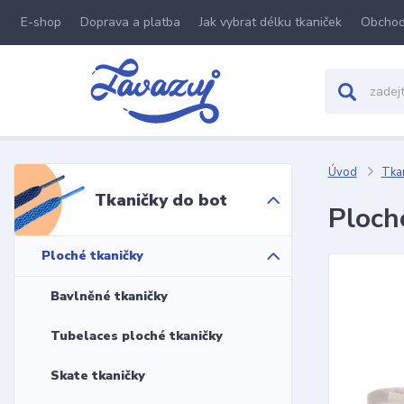
E-shop
Doprava a platba
Jak vybrat délku tkaniček
Obchod
Úvod
Tkan
Tkaničky do bot
Ploch
Ploché tkaničky
Bavlněné tkaničky
Tubelaces ploché tkaničky
Skate tkaničky