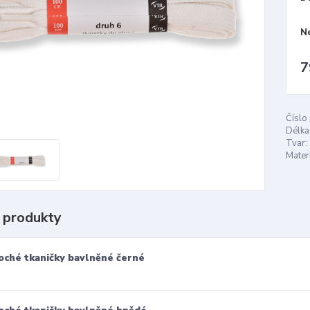
N
7
Číslo
Délka
Tvar:
Materi
 produkty
oché tkaničky bavlněné černé