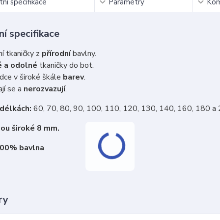
ní specifikace
Parametry
Kom
í specifikace
ní tkaničky z
přírodní
bavlny.
 a odolné
tkaničky do bot.
dce v široké škále
barev
.
jí se a
nerozvazují
.
 délkách:
60, 70, 80, 90, 100, 110, 120, 130, 140, 160, 180 a
sou široké 8 mm.
100% bavlna
ry