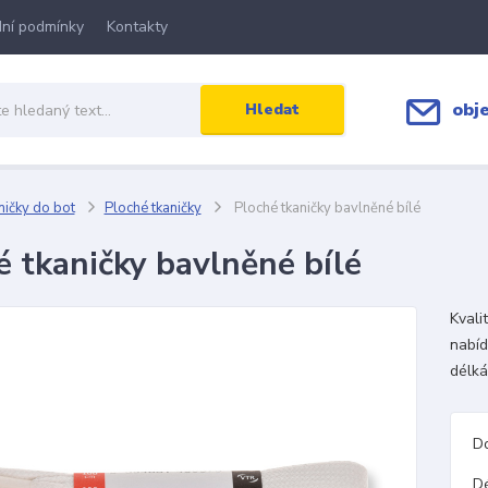
ní podmínky
Kontakty
obj
Hledat
ičky do bot
Ploché tkaničky
Ploché tkaničky bavlněné bílé
é tkaničky bavlněné bílé
Kvali
nabíd
délká
D
D