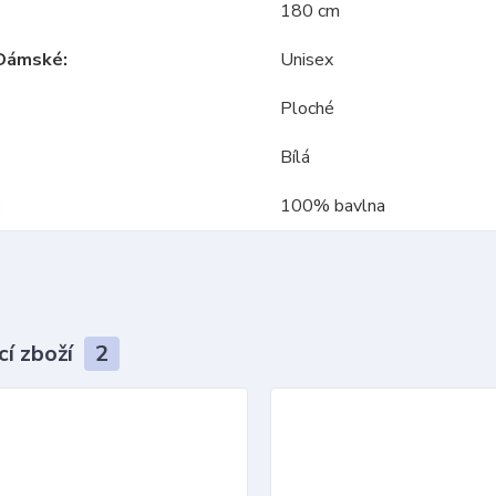
180 cm
Dámské
Unisex
Ploché
Bílá
100% bavlna
cí zboží
2