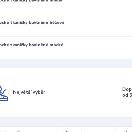
oché tkaničky bavlněné hnědé
oché tkaničky bavlněné béžové
oché tkaničky bavlněné modré
Dop
Největší výběr
od 5