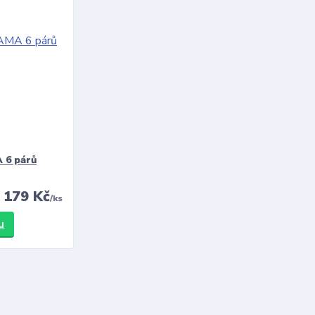
 6 párů
179 Kč
/
ks
u