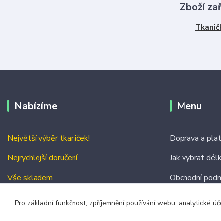
Zboží za
Tkanič
Nabízíme
Menu
Největší výběr tkaniček!
Doprava a pla
Nejrychlejší doručení
Jak vybrat dél
Vše skladem
Obchodní podm
Kontakty
Pro základní funkčnost, zpříjemnění používání webu, analytické úč