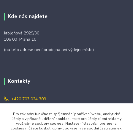
Kde nás najdete
Jabloňová 2929/30
106 00 Praha 10
(na této adrese není prodejna ani výdejní místo)
Kontakty
+420 703 024 309
objednavky@zavazuj.cz
Pro základní funkčnost, zpříjemnění používání webu, analytické
účely a v případě udělení souhlasu také pro účely cílení reklamy
využíváme soubory cookies. Nastavení vlastních preferencí
cookies můžete kdykoli upravit odkazem ve spodní části stránek.