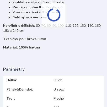
Kvalitní tkaničky z
přírodní
bavlny.
Pevné a odolné
tkaničky do bot.
V nabídce v široké škále
barev
.
Netrhají se a
nerozvazují
.
Na výběr v délkách:
60, 70, 80, 90, 100, 110, 120, 130, 140, 160,
180 a 240 cm
Tkaničky jsou široké 8 mm.
Materiál: 100% bavlna
Parametry
Délka
80 cm
Pánské/Dámské
Unisex
Tvar
Ploché