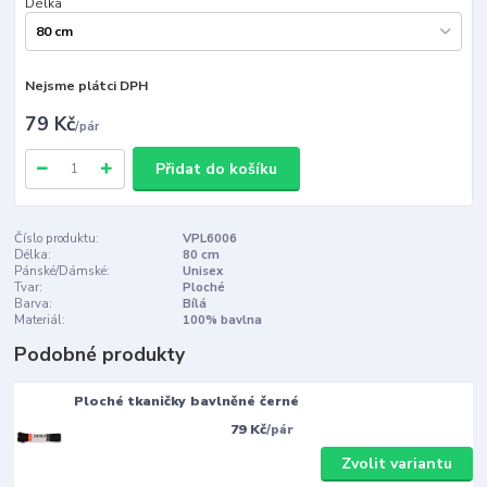
Délka
Nejsme plátci DPH
79 Kč
/
pár
Přidat do košíku
Číslo produktu:
VPL6006
Délka:
80 cm
Pánské/Dámské:
Unisex
Tvar:
Ploché
Barva:
Bílá
Materiál:
100% bavlna
Podobné produkty
Ploché tkaničky bavlněné černé
79 Kč
/
pár
Zvolit variantu