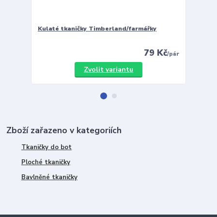
Kulaté tkaničky Timberland/farmářky
Vložky 
79 Kč
/
pár
Zvolit variantu
Zboží zařazeno v kategoriích
Tkaničky do bot
Ploché tkaničky
Bavlněné tkaničky