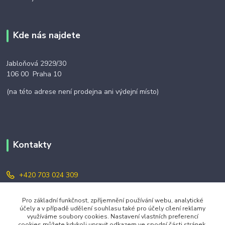
Kde nás najdete
Jabloňová 2929/30
106 00 Praha 10
(na této adrese není prodejna ani výdejní místo)
Kontakty
+420 703 024 309
objednavky@zavazuj.cz
Pro základní funkčnost, zpříjemnění používání webu, analytické
účely a v případě udělení souhlasu také pro účely cílení reklamy
využíváme soubory cookies. Nastavení vlastních preferencí
cookies můžete kdykoli upravit odkazem ve spodní části stránek.