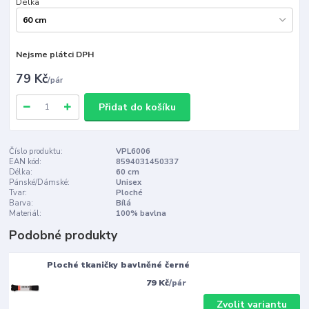
Délka
Nejsme plátci DPH
79 Kč
/
pár
Přidat do košíku
Číslo produktu:
VPL6006
EAN kód:
8594031450337
Délka:
60 cm
Pánské/Dámské:
Unisex
Tvar:
Ploché
Barva:
Bílá
Materiál:
100% bavlna
Podobné produkty
Ploché tkaničky bavlněné černé
79 Kč
/
pár
Zvolit variantu