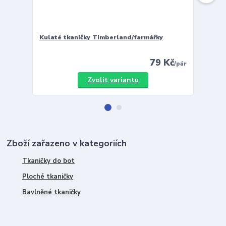
Kulaté tkaničky Timberland/farmářky
Vložky 
79 Kč
/
pár
Zvolit variantu
Zboží zařazeno v kategoriích
Tkaničky do bot
Ploché tkaničky
Bavlněné tkaničky