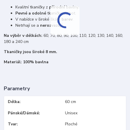
Kvalitní tkaničky z
přírodní
bavlny.
Pevné a odolné
tkaničky do bot.
V nabídce v široké škále
barev
.
Netrhají se a
nerozvazují
.
Na výběr v délkách:
60, 70, 80, 90, 100, 110, 120, 130, 140, 160,
180 a 240 cm
Tkaničky jsou široké 8 mm.
Materiál: 100% bavlna
Parametry
Délka
60 cm
Pánské/Dámské
Unisex
Tvar
Ploché