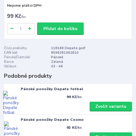
Nejsme plátci DPH
99 Kč
/
ks
Přidat do košíku
Číslo produktu:
118168 Depate golf
EAN kód:
8596281062810
Pánské/Dámské:
Pánské
Barva:
Zelená
Velikost:
43 - 46
Podobné produkty
Pánské ponožky Depate fotbal
99 Kč
/
ks
Zvolit variantu
Pánské ponožky Depate Cosmo
92 Kč
/
ks