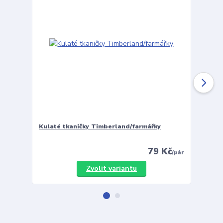
Kulaté tkaničky Timberland/farmářky
Vložky 
79 Kč
/
pár
Zvolit variantu