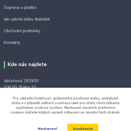
Doprava a platba
Jak vybrat délku tkaniček
Obchodní podmínky
Kontakty
Kde nás najdete
Jabloňová 2929/30
106 00 Praha 10
(na této adrese není prodejna ani výdejní místo)
Pro základní funkčnost, zpříjemnění používání webu, analytické
účely a v případě udělení souhlasu také pro účely cílení reklamy
využíváme soubory cookies. Nastavení vlastních preferencí
cookies můžete kdykoli upravit odkazem ve spodní části stránek.
Kontakty
Souhlasím
Nastavení