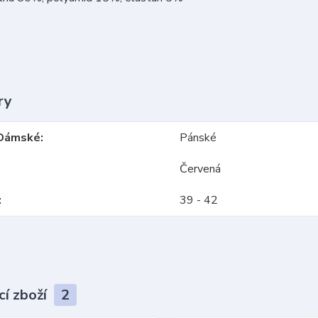
ry
Dámské
Pánské
Červená
39 - 42
cí zboží
2