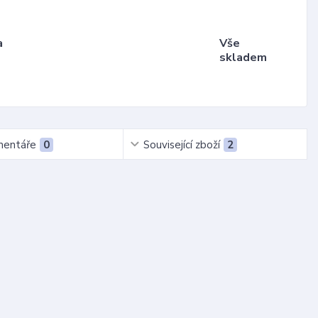
a
Vše
skladem
entáře
0
Související zboží
2