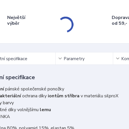
Největší
Doprav
výběr
od 59,-
ní specifikace
Parametry
Kom
í specifikace
tní
pánské společenské ponožky
akteriální
ochrana díky
iontům stříbra
v materiálu silproX
y barvy
né díky volnějšímu
lemu
ONKA
vlna 80%, polyamid 15%, elastan 5%