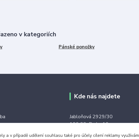
řazeno v kategoriích
y
Pánské ponožky
Kde nás najdete
tba
Jabloňová 2929/30
106 00 Praha 10
ku tkaniček
ely a v případě udělení souhlasu také pro účely cílení reklamy využív
(na této adrese není prodejna an