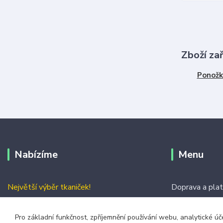
Zboží za
Ponožk
Nabízíme
Menu
Největší výběr tkaniček!
Doprava a pla
Nejrychlejší doručení
Jak vybrat dél
Pro základní funkčnost, zpříjemnění používání webu, analytické úč