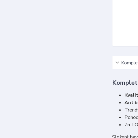
Komplet
Kompletn
Kvali
Antib
Trend
Pohodl
Zn. L
Složení: ba