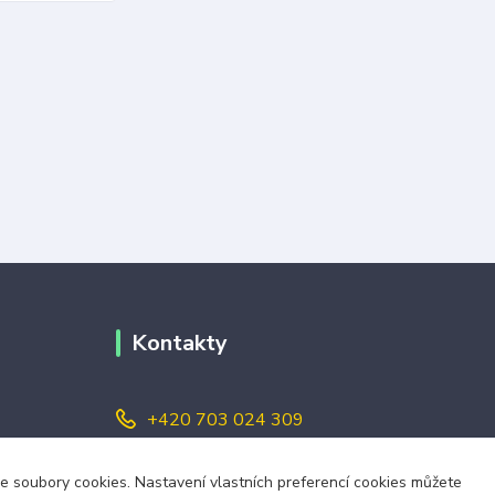
Kontakty
+420 703 024 309
objednavky@zavazuj.cz
áme soubory cookies. Nastavení vlastních preferencí cookies můžete
i výdejní