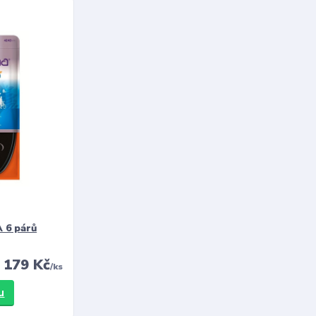
 6 párů
179 Kč
/
ks
u