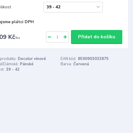
likost
ejsme plátci DPH
09 Kč
Přidat do košíku
/
ks
 produktu:
Decolor vínové
EAN kód:
8590903033875
é/Dámské:
Pánské
Barva:
Červená
st:
39 - 42