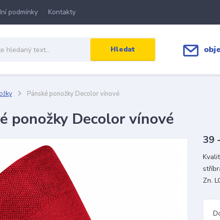
ní podmínky
Kontakty
obj
Hledat
ožky
Pánské ponožky Decolor vínové
é ponožky Decolor vínové
39 
Kvali
stříb
Zn. L
D