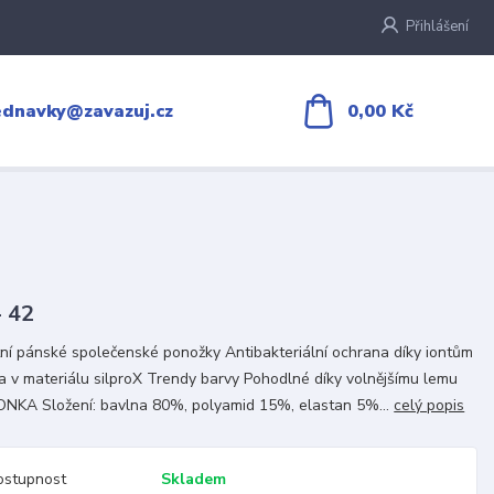
Přihlášení
0,00 Kč
ednavky@zavazuj.cz
- 42
tní pánské společenské ponožky Antibakteriální ochrana díky iontům
ra v materiálu silproX Trendy barvy Pohodlné díky volnějšímu lemu
ONKA Složení: bavlna 80%, polyamid 15%, elastan 5%...
celý popis
ostupnost
Skladem