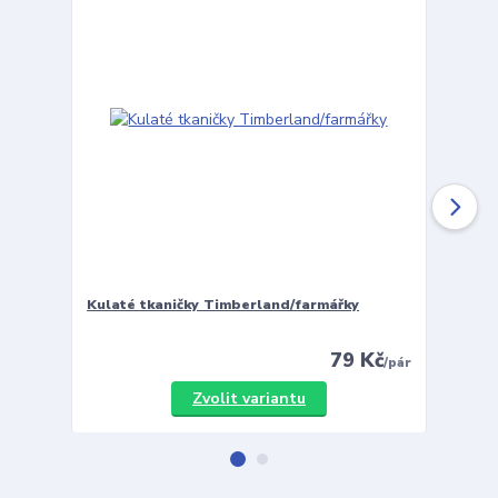
Kulaté tkaničky Timberland/farmářky
Vložky 
79 Kč
/
pár
Zvolit variantu