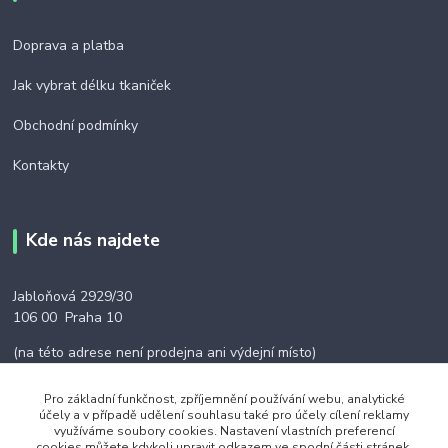
Doprava a platba
Jak vybrat délku tkaniček
Obchodní podmínky
Kontakty
Kde nás najdete
Jabloňová 2929/30
106 00 Praha 10
(na této adrese není prodejna ani výdejní místo)
Pro základní funkčnost, zpříjemnění používání webu, analytické
účely a v případě udělení souhlasu také pro účely cílení reklamy
využíváme soubory cookies. Nastavení vlastních preferencí
cookies můžete kdykoli upravit odkazem ve spodní části stránek.