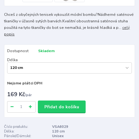
Chceš z obyčejných tenisek vykouzlit módní bombu?Nádherné saténové
tkaničky v úžasně sytých barvách.Kvalitní oboustranná saténová stuha
použitá na tyto tkaničky do bot se nemačká, je krásně hladká a p...
celý
popis
Dostupnost
Skladem
Délka
Nejsme plátci DPH
169 Kč
/
pár
Přidat do košíku
Číslo produktu:
VSA6029
Délka:
120 cm
Pánské/Dámské:
Unisex