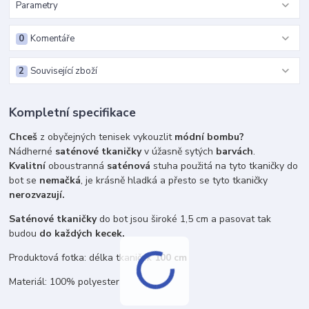
Parametry
0
Komentáře
2
Související zboží
Kompletní specifikace
Chceš
z obyčejných tenisek vykouzlit
módní bombu?
Nádherné
saténové tkaničky
v úžasně sytých
barvách
.
Kvalitní
oboustranná
saténová
stuha použitá na tyto tkaničky do
bot se
nemačká
, je krásně hladká a přesto se tyto tkaničky
nerozvazují.
Saténové tkaničky
do bot jsou široké 1,5 cm a pasovat tak
budou
do každých kecek.
Produktová fotka: délka tkaniček
100 cm
Materiál: 100% polyester