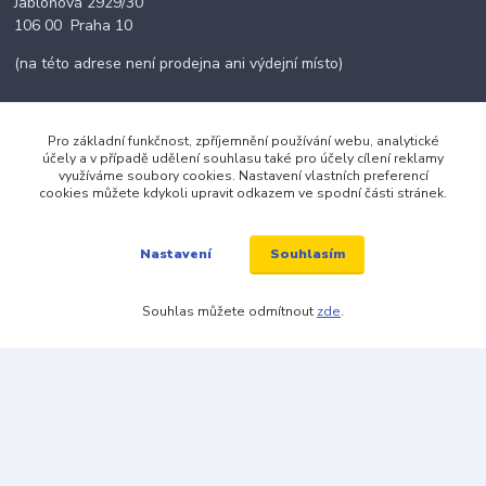
Jabloňová 2929/30
106 00 Praha 10
(na této adrese není prodejna ani výdejní místo)
Pro základní funkčnost, zpříjemnění používání webu, analytické
účely a v případě udělení souhlasu také pro účely cílení reklamy
Kontakty
využíváme soubory cookies. Nastavení vlastních preferencí
cookies můžete kdykoli upravit odkazem ve spodní části stránek.
+420 703 024 309
Souhlasím
Nastavení
objednavky@zavazuj.cz
Souhlas můžete odmítnout
zde
.
© 2026 zavazuj.cz Všechna práva vyhrazena.