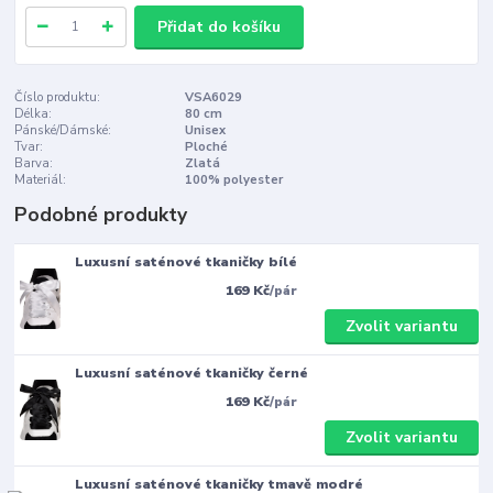
Přidat do košíku
Číslo produktu:
VSA6029
Délka:
80 cm
Pánské/Dámské:
Unisex
Tvar:
Ploché
Barva:
Zlatá
Materiál:
100% polyester
Podobné produkty
Luxusní saténové tkaničky bílé
169 Kč
/
pár
Zvolit variantu
Luxusní saténové tkaničky černé
169 Kč
/
pár
Zvolit variantu
Luxusní saténové tkaničky tmavě modré