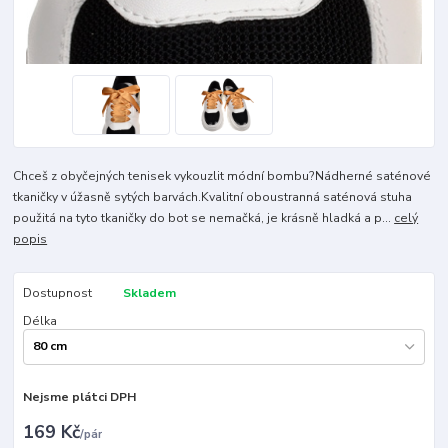
Chceš z obyčejných tenisek vykouzlit módní bombu?Nádherné saténové
tkaničky v úžasně sytých barvách.Kvalitní oboustranná saténová stuha
použitá na tyto tkaničky do bot se nemačká, je krásně hladká a p...
celý
popis
Dostupnost
Skladem
Délka
Nejsme plátci DPH
169 Kč
/
pár