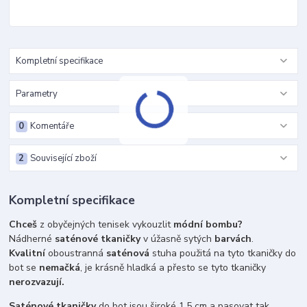
Kompletní specifikace
Parametry
0
Komentáře
2
Související zboží
Kompletní specifikace
Chceš
z obyčejných tenisek vykouzlit
módní bombu?
Nádherné
saténové tkaničky
v úžasně sytých
barvách
.
Kvalitní
oboustranná
saténová
stuha použitá na tyto tkaničky do
bot se
nemačká
, je krásně hladká a přesto se tyto tkaničky
nerozvazují.
Saténové tkaničky
do bot jsou široké 1,5 cm a pasovat tak