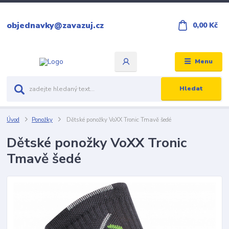
objednavky@zavazuj.cz
0,00 Kč
Menu
Hledat
Úvod
Ponožky
Dětské ponožky VoXX Tronic Tmavě šedé
Dětské ponožky VoXX Tronic
Tmavě šedé