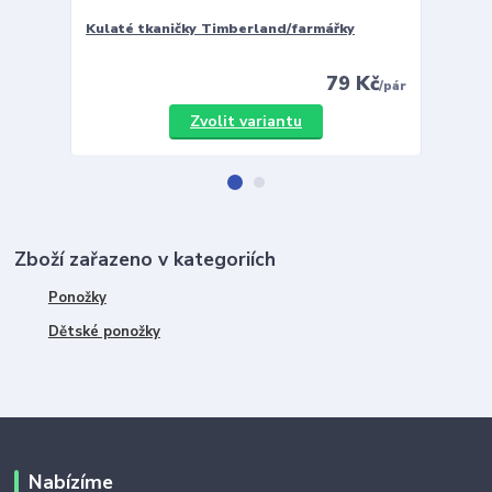
Kulaté tkaničky Timberland/farmářky
Vložky 
79 Kč
/
pár
Zvolit variantu
Zboží zařazeno v kategoriích
Ponožky
Dětské ponožky
Nabízíme