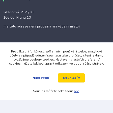
Jabloňová 2929/30
106 00 Praha 10
(na této adrese není prodejna ani výdejní místo)
Pro základní funkčnost, zpříjemnění používání webu, analytické
Kontakty
účely a v případě udělení souhlasu také pro účely cílení reklamy
využíváme soubory cookies. Nastavení vlastních preferencí
cookies můžete kdykoli upravit odkazem ve spodní části stránek.
+420 703 024 309
Souhlasím
Nastavení
objednavky@zavazuj.cz
Souhlas můžete odmítnout
zde
.