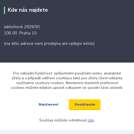
Kde nás najdete
Jabloňová 2929/30
106 00 Praha 10
(na této adrese není prodejna ani výdejní místo)
Pro základní funkčnost, zpříjemnění používání webu, analytické
Kontakty
účely a v případě udělení souhlasu také pro účely cílení reklamy
využíváme soubory cookies. Nastavení vlastních preferencí
cookies můžete kdykoli upravit odkazem ve spodní části stránek.
+420 703 024 309
Souhlasím
Nastavení
objednavky@zavazuj.cz
Souhlas můžete odmítnout
zde
.