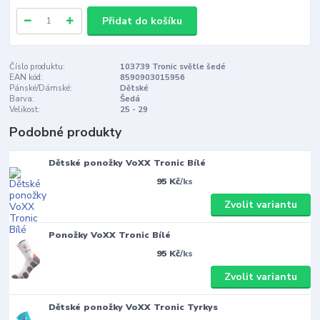
Přidat do košíku
Číslo produktu:
103739 Tronic světle šedé
EAN kód:
8590903015956
Pánské/Dámské:
Dětské
Barva:
Šedá
Velikost:
25 - 29
Podobné produkty
Dětské ponožky VoXX Tronic Bílé
95 Kč
/
ks
Zvolit variantu
Ponožky VoXX Tronic Bílé
95 Kč
/
ks
Zvolit variantu
Dětské ponožky VoXX Tronic Tyrkys