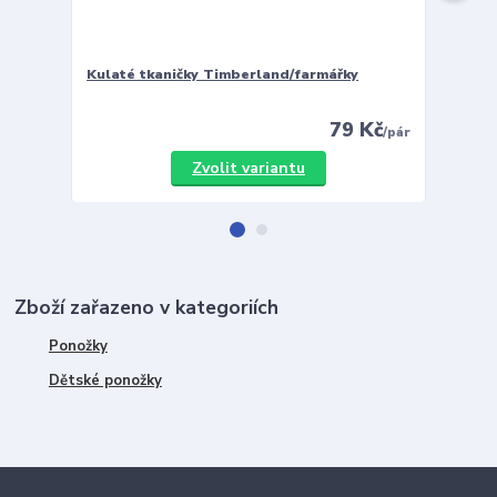
Kulaté tkaničky Timberland/farmářky
Vložky 
79 Kč
/
pár
Zvolit variantu
Zboží zařazeno v kategoriích
Ponožky
Dětské ponožky