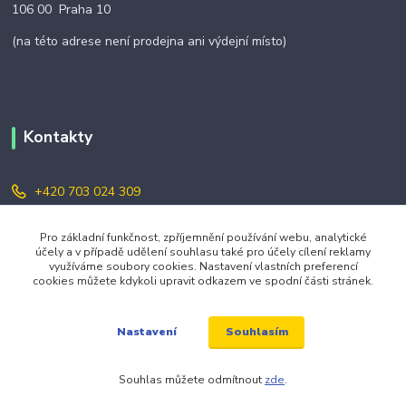
106 00 Praha 10
(na této adrese není prodejna ani výdejní místo)
Kontakty
+420 703 024 309
objednavky@zavazuj.cz
Pro základní funkčnost, zpříjemnění používání webu, analytické
účely a v případě udělení souhlasu také pro účely cílení reklamy
využíváme soubory cookies. Nastavení vlastních preferencí
cookies můžete kdykoli upravit odkazem ve spodní části stránek.
Souhlasím
Nastavení
© 2026 zavazuj.cz Všechna práva vyhrazena.
Souhlas můžete odmítnout
zde
.