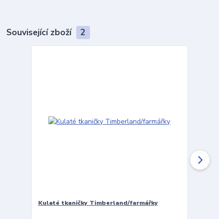
Související zboží
2
Kulaté tkaničky Timberland/farmářky
Vložky 