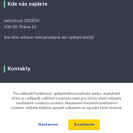
Kde nás najdete
Jabloňová 2929/30
106 00 Praha 10
(na této adrese není prodejna ani výdejní místo)
Kontakty
+420 703 024 309
Pro základní funkčnost, zpříjemnění používání webu, analytické
účely a v případě udělení souhlasu také pro účely cílení reklamy
objednavky@zavazuj.cz
využíváme soubory cookies. Nastavení vlastních preferencí
cookies můžete kdykoli upravit odkazem ve spodní části stránek.
Souhlasím
Nastavení