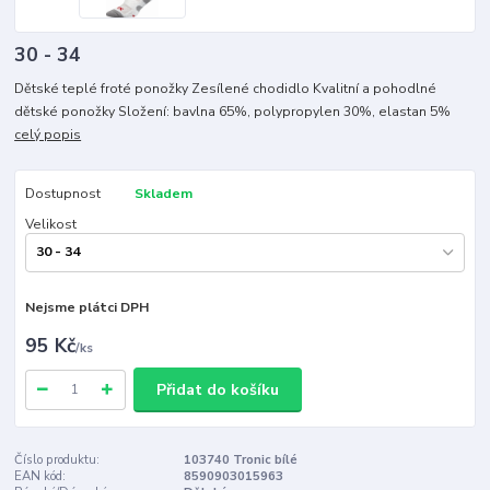
30 - 34
Dětské teplé froté ponožky Zesílené chodidlo Kvalitní a pohodlné
dětské ponožky Složení: bavlna 65%, polypropylen 30%, elastan 5%
celý popis
Dostupnost
Skladem
Velikost
Nejsme plátci DPH
95 Kč
/
ks
Přidat do košíku
Číslo produktu:
103740 Tronic bílé
EAN kód:
8590903015963