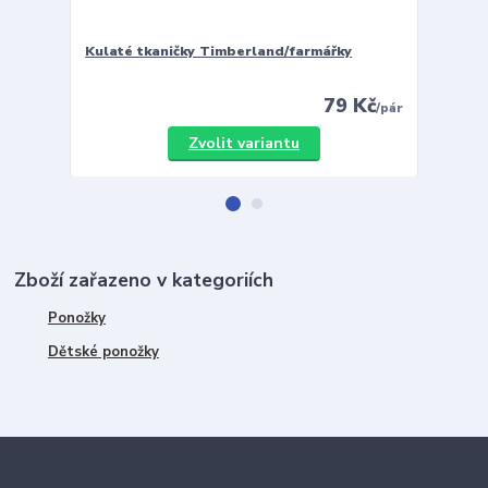
Kulaté tkaničky Timberland/farmářky
Vložky 
79 Kč
/
pár
Zvolit variantu
Zboží zařazeno v kategoriích
Ponožky
Dětské ponožky